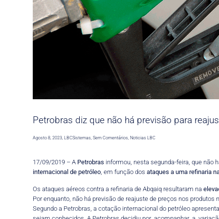
Petrobras diz que não há previsão para reaju
Agosto 8, 2023
,
LBCSistemas
,
Sem Comentários
,
Noticias LBC
17/09/2019 – A
Petrobras
informou, nesta segunda-feira, que não h
internacional de petróleo
, em função dos
ataques a uma refinaria n
Os ataques aéreos contra a refinaria de Abqaiq resultaram na
eleva
Por enquanto, não há previsão de reajuste de preços nos produtos 
Segundo a Petrobras, a cotação internacional do petróleo apresent
sejam conhecidos. A Petrobras decidiu por acompanhar a variação