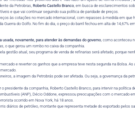
idente da Petrobras,
Roberto Castello Branco
, em busca de esclarecimentos sobr
eis e que vai continuar seguindo sua política de paridade de preços.
a os preços às cotações no mercado internacional, com repasses à medida em q
 Guerra do Golfo. No fim do dia, o preço do barril fechou em alta de 14,67% em
eja usada, novamente, para atender às demandas do governo
, como aconteceu n
nas, o que gerou um rombo no caixa da companhia.
a gestão atual, seu programa de venda de refinarias será afetado, porque ne
mercado e reverter os ganhos que a empresa teve nesta segunda na Bolsa. As aç
e mercado.
eiros, a imagem da Petrobrás pode ser afetada. Ou seja, a governança da petrol
 o presidente da companhia, Roberto Castello Branco, para intervir na política
iocombustíveis (ANP), Décio Oddone, expressou preocupações com o mercado em u
rorista ocorrido em Nova York, há 18 anos.
ris diários de petróleo, montante que representa metade do exportado pelos s