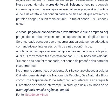
Nessa segunda-feira, o
presidente Jair Bolsonaro
ligou para o pres
informou que não haverá repasse imediato nos preços dos combustív
A ideia da estatal é dar continuidade à política atual, que atrel
petróleo chegou a subir mais de 20% – a maior desde 1991, época da
69,02.
A
preocupação de especialistas e investidores é que a empresa s
preços dos combustíveis inalterados apesar das oscilações exter
Se o mercado perceber que a mesma prática está sendo adotada pel
comandado por interesses políticos e não econômicos.
A notícia de não repasse imediato pode não ser bem recebida pelo 
4,39%. O movimento fez a estatal ganhar R$ 16 bilhões em valor d
“Se essa alta não for repassada, por causa da pressão dos caminhon
Investimentos.
No primeiro semestre, o presidente Jair Bolsonaro chegou a acionar
O diretor-geral da Agência Nacional de Petróleo, Gás Natural e B
como uma “espécie de 11 de setembro”, em referência ao ataque ter
O atentado de sábado interrompeu a produção de 5,7 milhões de bar
(Com Agência Brasil e Agência Estado)
Fonte:
Estado de Minas