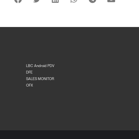
LBC Android PDV
DFE
SALES MONITOR
OFX