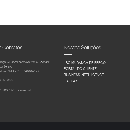
s Contatos
Nossas Soluções
reço: Al. Oscar Niemeyer, 288 / 5º andar –
LBC MUDANÇA DE PREÇO
 do Sereno
PORTAL DO CLIENTE
 Lima / MG – CEP: 34006-049
BUSINESS INTELLIGENCE
 3215-6400
LBC PAY
-760-0305 - Comercial