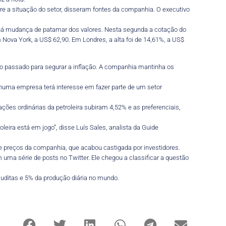
e a situação do setor, disseram fontes da companhia. O executivo
ue há mudança de patamar dos valores. Nesta segunda a cotação do
 Nova York, a US$ 62,90. Em Londres, a alta foi de 14,61%, a US$
o passado para segurar a inflação. A companhia mantinha os
nhuma empresa terá interesse em fazer parte de um setor
ões ordinárias da petroleira subiram 4,52% e as preferenciais,
eira está em jogo”, disse Luís Sales, analista da Guide
 de preços da companhia, que acabou castigada por investidores.
ma série de posts no Twitter. Ele chegou a classificar a questão
auditas e 5% da produção diária no mundo.