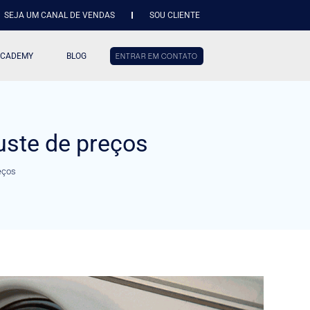
SEJA UM CANAL DE VENDAS
SOU CLIENTE
ACADEMY
BLOG
ENTRAR EM CONTATO
uste de preços
eços