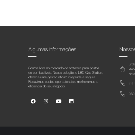
Algumas informações
Nosso
Ende
Somos líder no mercado de software para postos
Vale
de combustíveis. Nossa solução, o LBC Gas Station,
Nova
oferece uma gestão eficaz, integrada e segura.
Reduzimos custos operacionais e melhoramos a
(31)
eficiência do seu negócio.
0800