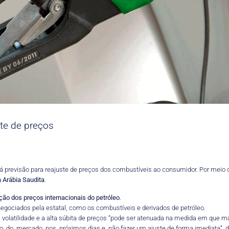
ste de preços
á previsão para reajuste de preços dos combustíveis ao consumidor. Por meio de
a Arábia Saudita
.
ção dos preços internacionais do petróleo
.
negociados pela estatal, como os combustíveis e derivados de petróleo.
a volatilidade e a alta súbita de preços “pode ser atenuada na medida em que
 do mercado nos próximos dias e não fazer um ajuste de forma imediata”, di