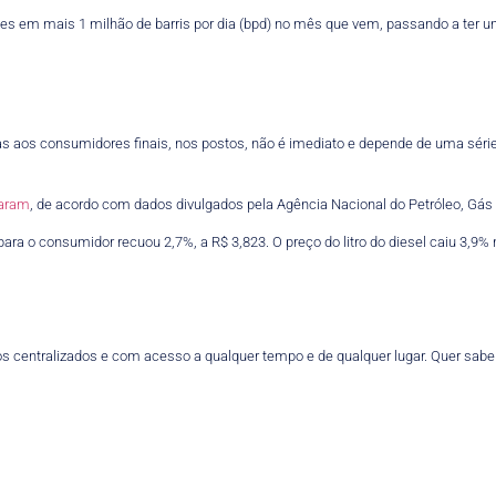
tes em mais 1 milhão de barris por dia (bpd) no mês que vem, passando a ter u
ias aos consumidores finais, nos postos, não é imediato e depende de uma sér
uaram
, de acordo com dados divulgados pela Agência Nacional do Petróleo, Gás
ara o consumidor recuou 2,7%, a R$ 3,823. O preço do litro do diesel caiu 3,9% 
s centralizados e com acesso a qualquer tempo e de qualquer lugar. Quer sab