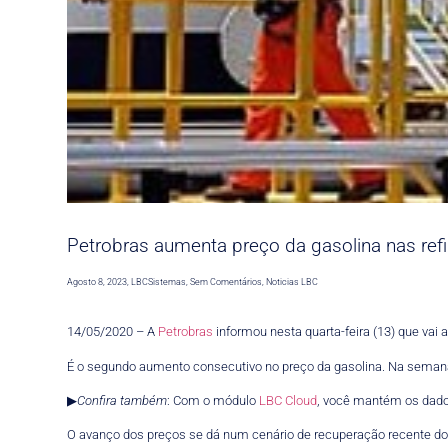
Petrobras aumenta preço da gasolina nas ref
Agosto 8, 2023
,
LBCSistemas
,
Sem Comentários
,
Noticias LBC
14/05/2020 – A
Petrobras
informou nesta quarta-feira (13) que vai a
É o segundo aumento consecutivo no preço da gasolina. Na sema
▶
Confira também
: Com o módulo
LBC Cloud
, você mantém os dado
O avanço dos preços se dá num cenário de recuperação recente dos 