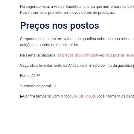
Na segunda-feira, a Arábia Saudita anunciou que aumentará os cor
Kuweit também prometeram novos cortes de produção.
Preços nos postos
O repasse de ajustes em valores da gasolina cobrados nas refinar
adição obrigatória de etanol anidro.
Na semana passada,
os preços dos combustíveis nos postos rec
Segundo o levantamento da ANP, o valor médio do litro da gasolina p
Fonte: ANP*
*Extraído do portal
G1
▶
Confira também
: Com o módulo
LBC Cloud
, você mantém os dado