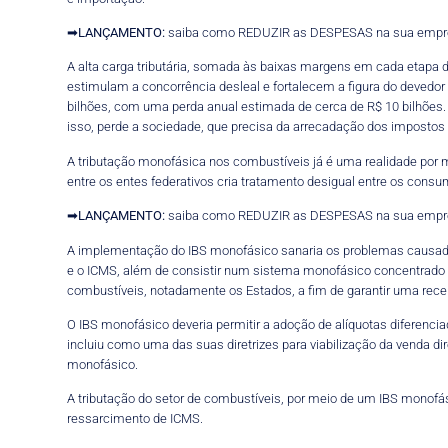
➡
LANÇAMENTO:
saiba como REDUZIR as DESPESAS na sua empr
A alta carga tributária, somada às baixas margens em cada etapa d
estimulam a concorrência desleal e fortalecem a figura do devedo
bilhões, com uma perda anual estimada de cerca de R$ 10 bilhões. 
isso, perde a sociedade, que precisa da arrecadação dos impostos
A tributação monofásica nos combustíveis já é uma realidade por 
entre os entes federativos cria tratamento desigual entre os con
➡
LANÇAMENTO:
saiba como REDUZIR as DESPESAS na sua empr
A implementação do IBS monofásico sanaria os problemas causados p
e o ICMS, além de consistir num sistema monofásico concentrado n
combustíveis, notadamente os Estados, a fim de garantir uma recei
O IBS monofásico deveria permitir a adoção de alíquotas diferenciad
incluiu como uma das suas diretrizes para viabilização da venda di
monofásico.
A tributação do setor de combustíveis, por meio de um IBS monofá
ressarcimento de ICMS.