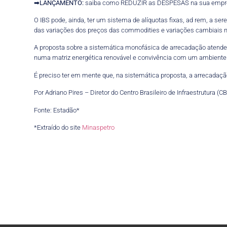
➡
LANÇAMENTO:
saiba como REDUZIR as DESPESAS na sua empr
O IBS pode, ainda, ter um sistema de alíquotas fixas, ad rem, a s
das variações dos preços das commodities e variações cambiais n
A proposta sobre a sistemática monofásica de arrecadação atende ao
numa matriz energética renovável e convivência com um ambiente r
É preciso ter em mente que, na sistemática proposta, a arrecadaç
Por Adriano Pires – Diretor do Centro Brasileiro de Infraestrutura (CB
Fonte: Estadão*
*Extraído do site
Minaspetro