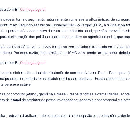
esa com BI.
Conheça agora!
a cadeia, torna o segmento naturalmente vulnerável a altos índices de sonegaç
r contumaz. Segundo estudo da Fundação Getúlio Vargas (FGV), a dívida ativa 
Tais perdas são decorrentes da estrutura tributária atual, que não aproveita 
 para a efetivação das políticas públicas, e perdem os agentes do setor, que 
meio do PIS/Cofins. Mas o ICMS tem uma complexidade traduzida em 27 regulam
sumidores. Por essa razão, a sistemática do ICMS vem sendo amplamente debati
esa com BI.
Conheça agora!
ela sistemática atual de tributação de combustíveis no Brasil. Para que seja 
o produtor, importador e no produtor de biocombustíveis. Essa concentração 
ta perene e estável.
as por produto (etanol, gasolina e diesel), respeitando as externalidades, sobr
reta de
etanol
do produtor ao posto revendedor a isonomia concorrencial e a pre
sico, reduzirá drasticamente o espaço para a sonegação e a concorrência desle