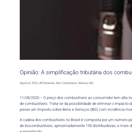
Opinião: A simplificação tributária dos combu
Agosto 8, 2023
,
LBCSistemas
,
Sem Comentários
,
Noticias LBC
11/08/2020 – O preço dos combustíveis ao consumidor tem alta incid
de combustíveis. Trata-se da possibilidade de eliminar o impacto d
prever um Imposto sobre Bens e Serviços (IBS) com incidência mono
A cadeia dos combustíveis no Brasil é composta por um número peq
de biocombustíveis; aproximadamente 150 distribuidoras; e mais de 
e importação.