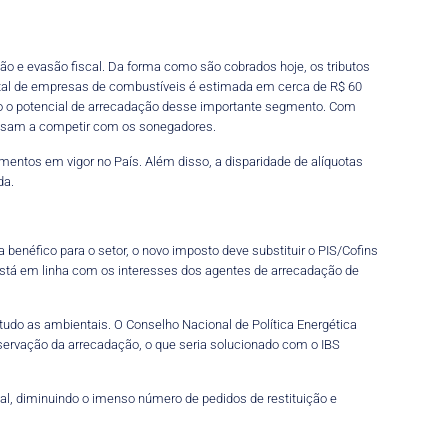
ão e evasão fiscal. Da forma como são cobrados hoje, os tributos
total de empresas de combustíveis é estimada em cerca de R$ 60
todo o potencial de arrecadação desse importante segmento. Com
passam a competir com os sonegadores.
entos em vigor no País. Além disso, a disparidade de alíquotas
da.
benéfico para o setor, o novo imposto deve substituir o PIS/Cofins
está em linha com os interesses dos agentes de arrecadação de
etudo as ambientais. O Conselho Nacional de Política Energética
servação da arrecadação, o que seria solucionado com o IBS
al, diminuindo o imenso número de pedidos de restituição e