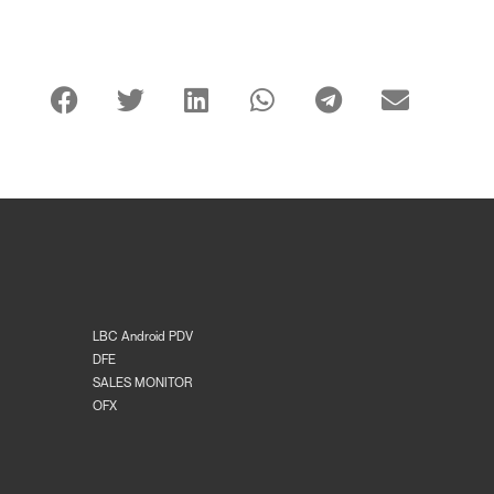
LBC Android PDV
DFE
SALES MONITOR
OFX