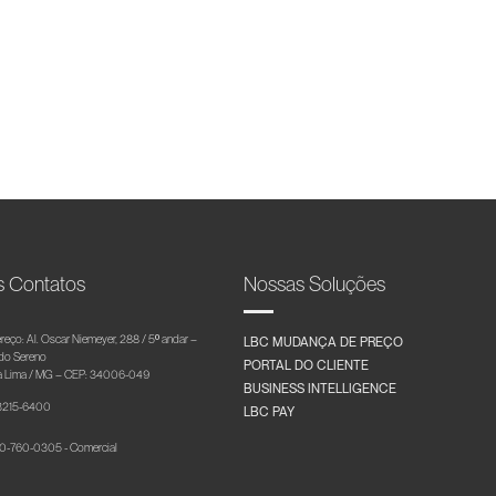
s Contatos
Nossas Soluções
reço: Al. Oscar Niemeyer, 288 / 5º andar –
LBC MUDANÇA DE PREÇO
 do Sereno
PORTAL DO CLIENTE
 Lima / MG – CEP: 34006-049
BUSINESS INTELLIGENCE
 3215-6400
LBC PAY
-760-0305 - Comercial