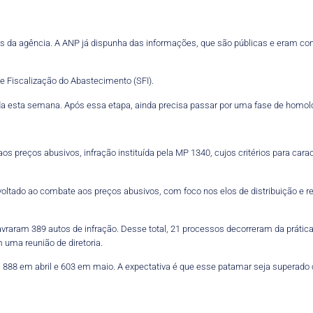
icos da agência. A ANP já dispunha das informações, que são públicas e eram 
e Fiscalização do Abastecimento (SFI).
iada esta semana. Após essa etapa, ainda precisa passar por uma fase de homolo
os preços abusivos, infração instituída pela MP 1340, cujos critérios para cara
voltado ao combate aos preços abusivos, com foco nos elos de distribuição e re
lavraram 389 autos de infração. Desse total, 21 processos decorreram da práti
uma reunião de diretoria.
88 em abril e 603 em maio. A expectativa é que esse patamar seja superado com