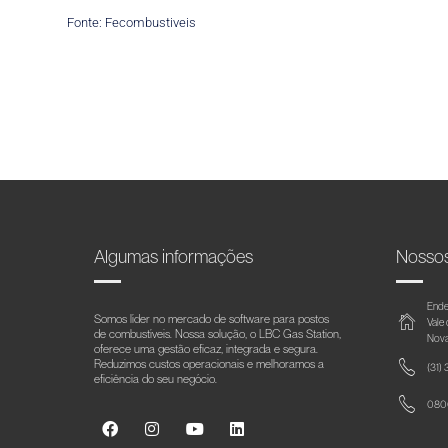
Fonte: Fecombustiveis
Algumas informações
Nosso
Ende
Somos líder no mercado de software para postos
Vale
de combustíveis. Nossa solução, o LBC Gas Station,
Nova
oferece uma gestão eficaz, integrada e segura.
Reduzimos custos operacionais e melhoramos a
(31)
eficiência do seu negócio.
0800