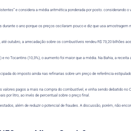
stentes” e considera a média aritmética ponderada por posto. considerando o 
es durante o ano porque os preços oscilaram pouco e diz que usa amostragem 
té outubro, a arrecadação sobre os combustíveis rendeu R$ 73,20 bilhões ao
) e no Tocantins (10,3%), o aumento foi maior que a média. Na Bahia, a receit
pada do imposto ainda nas refinarias sobre um preço de referência estipulado pr
os valores pagos a mais na compra do combustível, e vinha sendo debatido no 
por litro, ao invés de percentual sobre o preço final.
estados, além de reduzir o potencial de fraudes. A discussão, porém, não enc