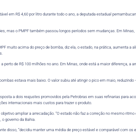
ável em R$ 4,60 por litro durante todo o ano, a deputada estadual pernambuca
iações, mas o PMPF também passou longos períodos sem mudanças. Em Minas, 
MPF muito acima do preço de bomba, diz ela, o estado, na prática, aumenta a a
s.
a perto de R$ 100 milhões no ano. Em Minas, onde está a maior diferença, a ar
 bombas estava mais baixo. O valor subiu até atingir o pico em maio, reduzindo
posta a dois reajustes promovidos pela Petrobras em suas refinarias para acom
ções internacionais mais custos para trazer o produto.
objetivo ampliar a arrecadação. “O estado não faz a correção no mesmo ritmo
, o governo da Bahia.
ante disso, “decidiu manter uma média de preço estável e comparável com os e