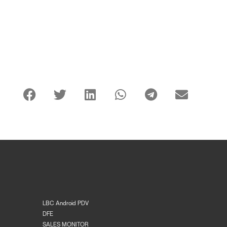
LBC Android PDV
DFE
SALES MONITOR