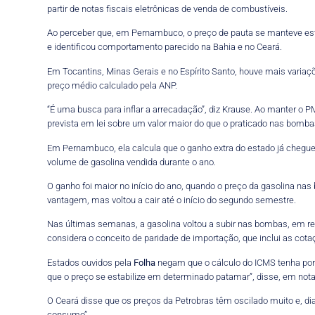
partir de notas fiscais eletrônicas de venda de combustíveis.
Ao perceber que, em Pernambuco, o preço de pauta se manteve est
e identificou comportamento parecido na Bahia e no Ceará.
Em Tocantins, Minas Gerais e no Espírito Santo, houve mais var
preço médio calculado pela ANP.
“É uma busca para inflar a arrecadação”, diz Krause. Ao manter o P
prevista em lei sobre um valor maior do que o praticado nas bomba
Em Pernambuco, ela calcula que o ganho extra do estado já chegue 
volume de gasolina vendida durante o ano.
O ganho foi maior no início do ano, quando o preço da gasolina nas
vantagem, mas voltou a cair até o início do segundo semestre.
Nas últimas semanas, a gasolina voltou a subir nas bombas, em res
considera o conceito de paridade de importação, que inclui as cota
Estados ouvidos pela
Folha
negam que o cálculo do ICMS tenha por 
que o preço se estabilize em determinado patamar”, disse, em nota
O Ceará disse que os preços da Petrobras têm oscilado muito e, di
consumo”.