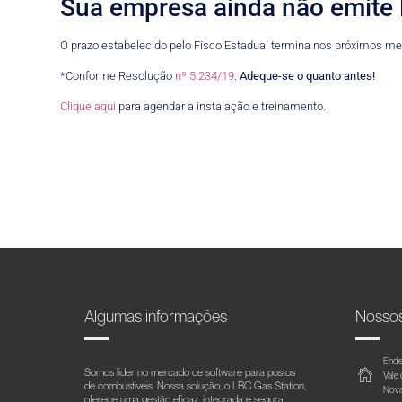
Sua empresa ainda não emite
O prazo estabelecido pelo Fisco Estadual termina nos próximos m
*Conforme Resolução
nº 5.234/19
.
Adeque-se o quanto antes!
Clique aqui
para agendar a instalação e treinamento.
Algumas informações
Nosso
Ende
Somos líder no mercado de software para postos
Vale
de combustíveis. Nossa solução, o LBC Gas Station,
Nova
oferece uma gestão eficaz, integrada e segura.