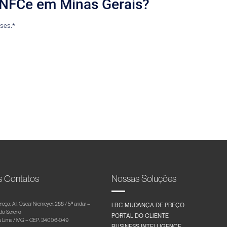
 NFCe em Minas Gerais?
eses.*
s Contatos
Nossas Soluções
reço: Al. Oscar Niemeyer, 288 / 5º andar –
LBC MUDANÇA DE PREÇO
 do Sereno
PORTAL DO CLIENTE
 Lima / MG – CEP: 34006-049
BUSINESS INTELLIGENCE