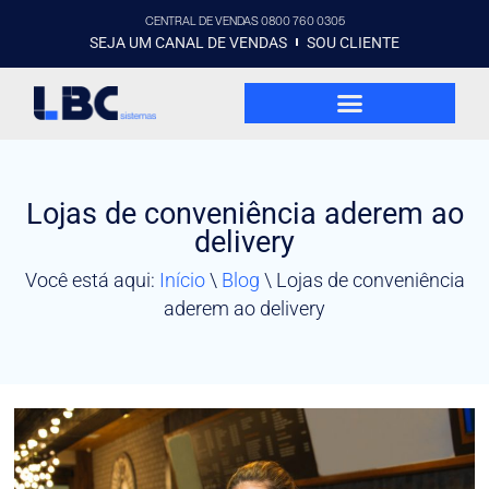
CENTRAL DE VENDAS 0800 760 0305
SEJA UM CANAL DE VENDAS
SOU CLIENTE
Lojas de conveniência aderem ao
delivery
Você está aqui:
Início
\
Blog
\
Lojas de conveniência
aderem ao delivery