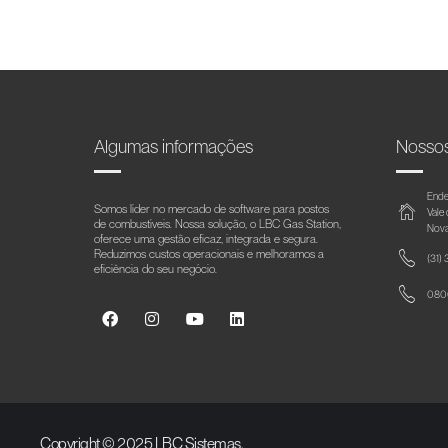
Algumas informações
Nosso
Ende
Somos líder no mercado de software para postos
Vale
de combustíveis. Nossa solução, o LBC Gas Station,
Nova
oferece uma gestão eficaz, integrada e segura.
Reduzimos custos operacionais e melhoramos a
(31)
eficiência do seu negócio.
0800
Copyright © 2025 LBC Sistemas.