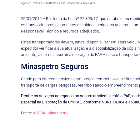
Agosto 8, 2023
,
LBCSistemas
,
Sem Comentários
,
Noticias LBC
25/01/2019 – Por força da Lei Nº 22.805/17, que estabeleceu medi
os transportadores de produtos e resíduos perigosos que transitam
Responsável Técnico e recursos adequados.
Estes transportadores devem, ainda, disponibilizar em seus veícul
expedidor verificar a sua atualização e a disponibilização da cóp
acidente, além de assumir a operação do PAE – caso o transportado
Minaspetro Seguros
Criado para oferecer serviços com preços competitivos, o Minasp
transporte de cargas perigosas, reembolsando o empreendimento po
Dentre os serviços agregados ao seguro ambiental está o PAE, on
Especial na Elaboração de um PAE, conforme NBRs 14.064 e 15.480
Fonte:
ASCOM Minaspetro