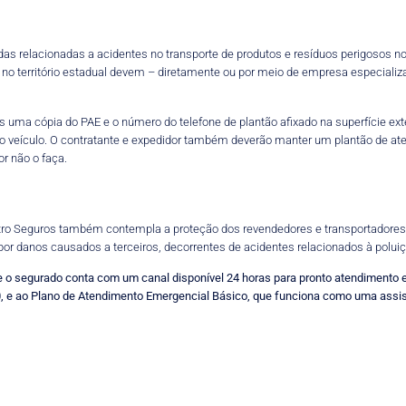
das relacionadas a acidentes no transporte de produtos e resíduos perigosos n
 no território estadual devem – diretamente ou por meio de empresa especiali
os uma cópia do PAE e o número do telefone de plantão afixado na superfície e
ia no veículo. O contratante e expedidor também deverão manter um plantão de 
r não o faça.
etro Seguros também contempla a proteção dos revendedores e transportadores
r danos causados a terceiros, decorrentes de acidentes relacionados à poluiçã
de o segurado conta com um canal disponível 24 horas para pronto atendiment
, e ao Plano de Atendimento Emergencial Básico, que funciona como uma assis