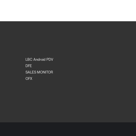
LBC Android PDV
DFE
SALES MONITOR
OFX