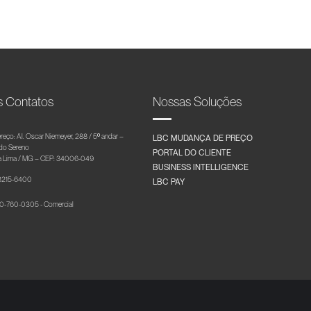
s Contatos
Nossas Soluções
reço: Al. Oscar Niemeyer, 288 / 5º andar –
LBC MUDANÇA DE PREÇO
 do Sereno
PORTAL DO CLIENTE
 Lima / MG – CEP: 34006-049
BUSINESS INTELLIGENCE
 3215-6400
LBC PAY
-760-0305 - Comercial