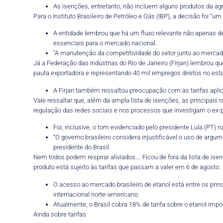
As isenções, entretanto, não incluem alguns produtos da a
Para o Instituto Brasileiro de Petróleo e Gás (IBP), a decisão foi 
A entidade lembrou que há um fluxo relevante não apenas d
essenciais para o mercado nacional.
“A manutenção da competitividade do setor junto ao mercado
Já a Federação das Indústrias do Rio de Janeiro (Firjan) lembrou q
pauta exportadora e representando 40 mil empregos diretos no est
A Firjan também ressaltou preocupação com as tarifas apli
Vale ressaltar que, além da ampla lista de isenções, as principais
regulação das redes sociais e nos processos que investigam o ex-pr
Foi, inclusive, o tom evidenciado pelo presidente Lula (PT) 
“O governo brasileiro considera injustificável o uso de arg
presidente do Brasil.
Nem todos podem respirar aliviados…. Ficou de fora da lista de is
produto está sujeito às tarifas que passam a valer em 6 de agosto.
O acesso ao mercado brasileiro de etanol está entre os pri
internacional norte-americano.
Atualmente, o Brasil cobra 18% de tarifa sobre o etanol imp
Ainda sobre tarifas