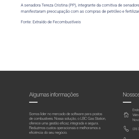
A senadora Tereza Cristina (PP), integrante da comitiva de senador
manifestaram preocupação com as compras de petróleo e fertilizante
Fonte: Extraído de Fecombustíveis
Algumas informações
Nosso
Ende
Somos líder no mercado de software para postos
Vale
de combustíveis. Nossa solução, o LBC Gas Station,
Nova
oferece uma gestão eficaz, integrada e segura.
Reduzimos custos operacionais e melhoramos a
(31)
eficiência do seu negócio.