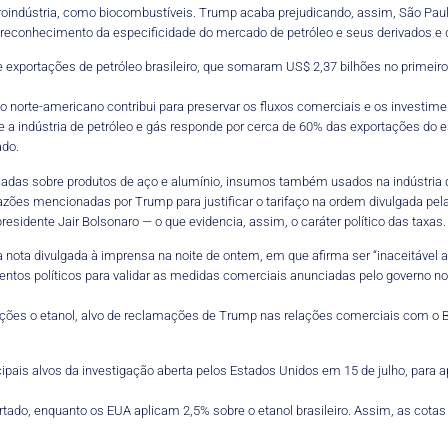
groindústria, como biocombustíveis. Trump acaba prejudicando, assim, São Pa
“um reconhecimento da especificidade do mercado de petróleo e seus derivados e 
e exportações de petróleo brasileiro, que somaram US$ 2,37 bilhões no prime
 norte-americano contribui para preservar os fluxos comerciais e os investime
ue a indústria de petróleo e gás responde por cerca de 60% das exportações do e
ado.
cadas sobre produtos de aço e alumínio, insumos também usados na indústria d
 razões mencionadas por Trump para justificar o tarifaço na ordem divulgada pel
esidente Jair Bolsonaro — o que evidencia, assim, o caráter político das taxas.
na nota divulgada à imprensa na noite de ontem, em que afirma ser “inaceitável a
umentos políticos para validar as medidas comerciais anunciadas pelo governo no
enções o etanol, alvo de reclamações de Trump nas relações comerciais com o B
ncipais alvos da investigação aberta pelos Estados Unidos em 15 de julho, par
ortado, enquanto os EUA aplicam 2,5% sobre o etanol brasileiro. Assim, as cotas