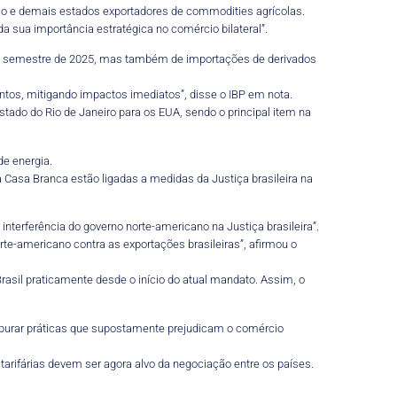
ulo e demais estados exportadores de commodities agrícolas.
da sua importância estratégica no comércio bilateral”.
iro semestre de 2025, mas também de importações de derivados
ntos, mitigando impactos imediatos”, disse o IBP em nota.
stado do Rio de Janeiro para os EUA, sendo o principal item na
e energia.
a Casa Branca estão ligadas a medidas da Justiça brasileira na
 interferência do governo norte-americano na Justiça brasileira”.
rte-americano contra as exportações brasileiras”, afirmou o
rasil praticamente desde o início do atual mandato. Assim, o
a apurar práticas que supostamente prejudicam o comércio
 tarifárias devem ser agora alvo da negociação entre os países.