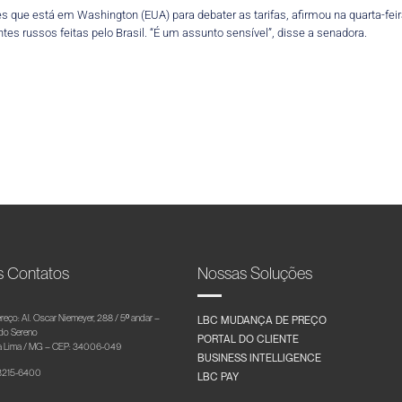
es que está em Washington (EUA) para debater as tarifas, afirmou na quarta-fe
s russos feitas pelo Brasil. “É um assunto sensível”, disse a senadora.
s Contatos
Nossas Soluções
reço: Al. Oscar Niemeyer, 288 / 5º andar –
LBC MUDANÇA DE PREÇO
 do Sereno
PORTAL DO CLIENTE
 Lima / MG – CEP: 34006-049
BUSINESS INTELLIGENCE
 3215-6400
LBC PAY