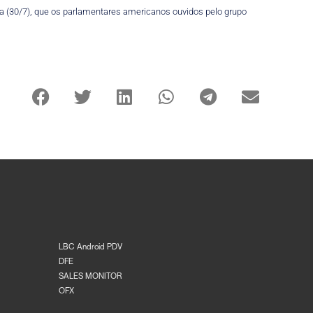
ira (30/7), que os parlamentares americanos ouvidos pelo grupo
LBC Android PDV
DFE
SALES MONITOR
OFX