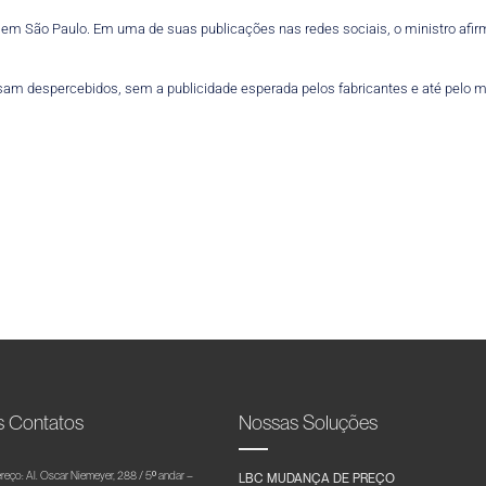
as em São Paulo. Em uma de suas publicações nas redes sociais, o ministro af
am despercebidos, sem a publicidade esperada pelos fabricantes e até pelo mi
s Contatos
Nossas Soluções
reço: Al. Oscar Niemeyer, 288 / 5º andar –
LBC MUDANÇA DE PREÇO