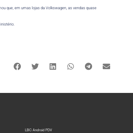
irmou que, em umas lojas da Volkswagen, as vendas quase
nistério.
LBC Android PDV