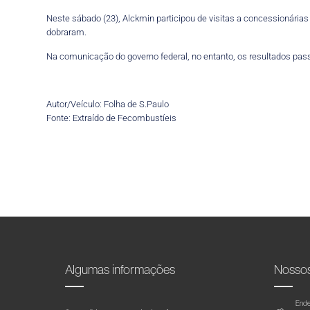
Neste sábado (23), Alckmin participou de visitas a concessionári
dobraram.
Na comunicação do governo federal, no entanto, os resultados pass
Autor/Veículo: Folha de S.Paulo
Fonte: Extraído de Fecombustíeis
Algumas informações
Nosso
Ende