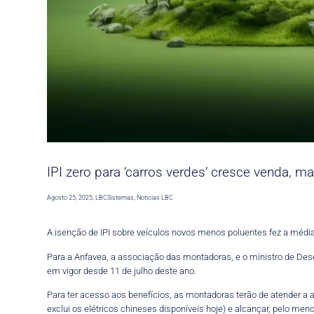
IPI zero para ‘carros verdes’ cresce venda, m
Agosto 25, 2025
,
LBCSistemas
,
Noticias LBC
A isenção de IPI sobre veículos novos menos poluentes fez a média 
Para a Anfavea, a associação das montadoras, e o ministro de De
em vigor desde 11 de julho deste ano.
Para ter acesso aos benefícios, as montadoras terão de atender a 
exclui os elétricos chineses disponíveis hoje) e alcançar, pelo men