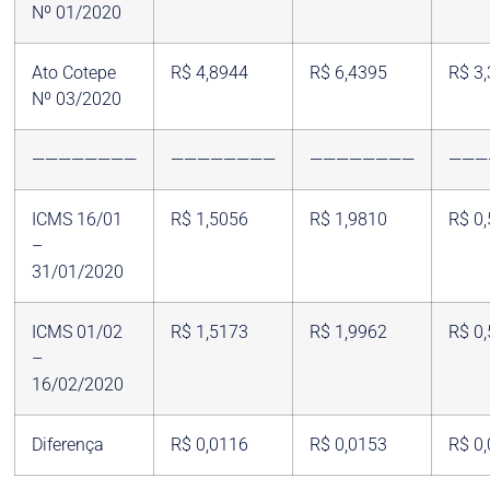
Nº 01/2020
Ato Cotepe
R$ 4,8944
R$ 6,4395
R$ 3
Nº 03/2020
————————
————————
————————
———
ICMS 16/01
R$ 1,5056
R$ 1,9810
R$ 0
–
31/01/2020
ICMS 01/02
R$ 1,5173
R$ 1,9962
R$ 0
–
16/02/2020
Diferença
R$ 0,0116
R$ 0,0153
R$ 0