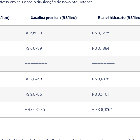
tíveis em MG após a divulgação do novo Ato Cotepe:
litro)
Gasolina premium (R$/litro)
Etanol hidratado (R$/litro
R$ 6,6030
R$ 3,0235
R$ 6,6789
R$ 3,1884
————————
————————
R$ 2,0469
R$ 0,4838
R$ 2,0705
R$ 0,5101
+ R$ 0,0235
+ R$ 0,0264