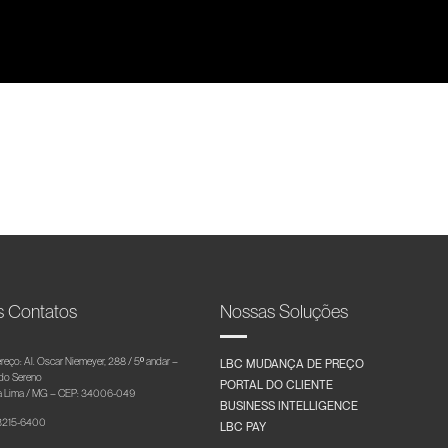
s Contatos
Nossas Soluções
reço: Al. Oscar Niemeyer, 288 / 5º andar –
LBC MUDANÇA DE PREÇO
 do Sereno
PORTAL DO CLIENTE
 Lima / MG – CEP: 34006-049
BUSINESS INTELLIGENCE
 3215-6400
LBC PAY