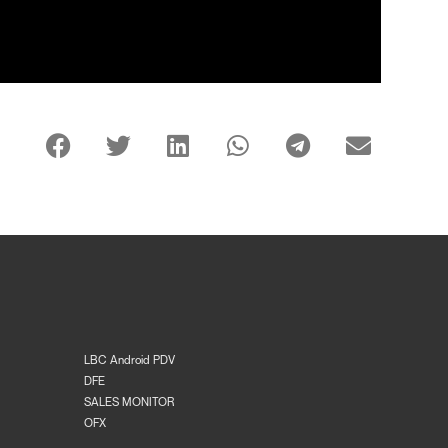
LBC Android PDV
DFE
SALES MONITOR
OFX