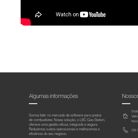
Algumas informações
Nosso
Ende
Somos líder no mercado de software para postos
Vale
de combustíveis. Nossa solução, o LBC Gas Station,
Nova
oferece uma gestão eficaz, integrada e segura.
Reduzimos custos operacionais e melhoramos a
(31)
eficiência do seu negócio.