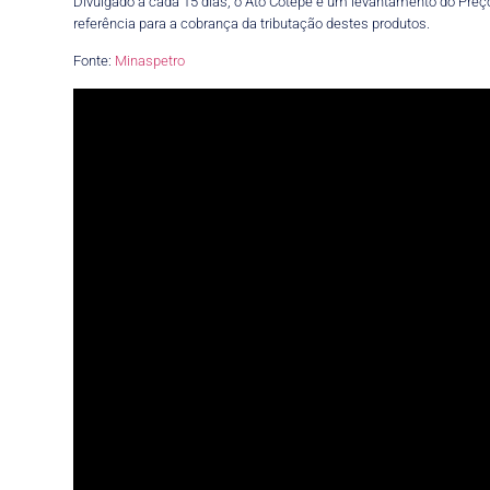
Divulgado a cada 15 dias, o Ato Cotepe é um levantamento do Preço
referência para a cobrança da tributação destes produtos.
Fonte:
Minaspetro