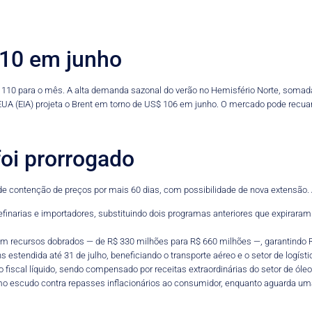
110 em junho
 110 para o mês. A alta demanda sazonal do verão no Hemisfério Norte, somada 
EUA (EIA) projeta o Brent em torno de US$ 106 em junho. O mercado pode recuar,
foi prorrogado
e contenção de preços por mais 60 dias, com possibilidade de nova extensão. A
refinarias e importadores, substituindo dois programas anteriores que expira
om recursos dobrados — de R$ 330 milhões para R$ 660 milhões —, garantindo R$
estendida até 31 de julho, beneficiando o transporte aéreo e o setor de logísti
fiscal líquido, sendo compensado por receitas extraordinárias do setor de óleo
mo escudo contra repasses inflacionários ao consumidor, enquanto aguarda uma 