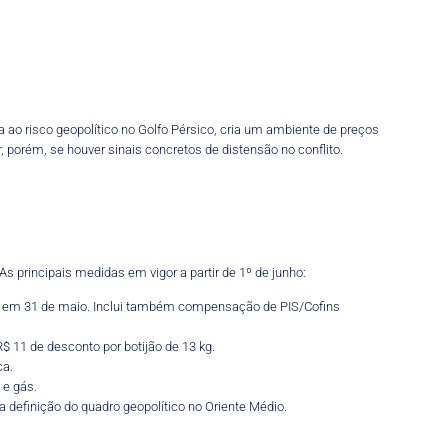
ao risco geopolítico no Golfo Pérsico, cria um ambiente de preços
 porém, se houver sinais concretos de distensão no conflito.
s principais medidas em vigor a partir de 1º de junho:
ram em 31 de maio. Inclui também compensação de PIS/Cofins
 11 de desconto por botijão de 13 kg.
ca.
 e gás.
definição do quadro geopolítico no Oriente Médio.