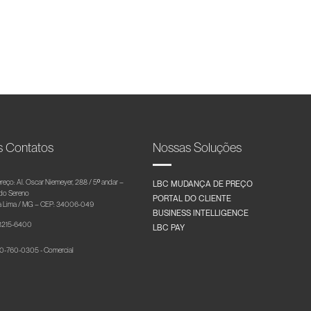
s Contatos
Nossas Soluções
reço: Al. Oscar Niemeyer, 288 / 5º andar –
LBC MUDANÇA DE PREÇO
 do Sereno
PORTAL DO CLIENTE
 Lima / MG – CEP: 34006-049
BUSINESS INTELLIGENCE
 3215-6400
LBC PAY
-760-0305 - Comercial