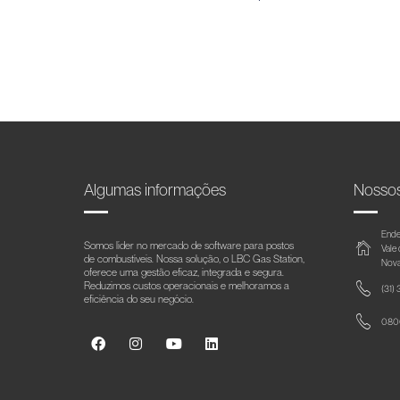
Algumas informações
Nosso
Ende
Somos líder no mercado de software para postos
Vale
de combustíveis. Nossa solução, o LBC Gas Station,
Nova
oferece uma gestão eficaz, integrada e segura.
Reduzimos custos operacionais e melhoramos a
(31)
eficiência do seu negócio.
0800