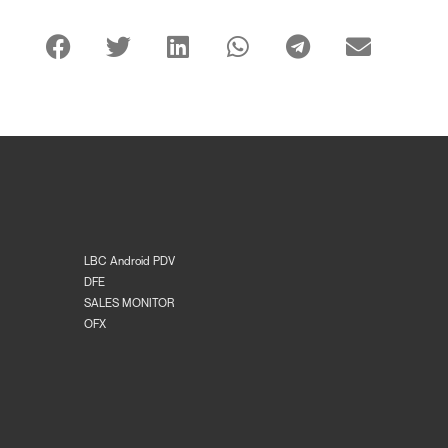
LBC Android PDV
DFE
SALES MONITOR
OFX