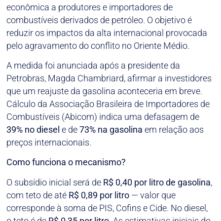
econômica a produtores e importadores de
combustíveis derivados de petróleo. O objetivo é
reduzir os impactos da alta internacional provocada
pelo agravamento do conflito no Oriente Médio.
A medida foi anunciada após a presidente da
Petrobras, Magda Chambriard, afirmar a investidores
que um reajuste da gasolina aconteceria em breve.
Cálculo da Associação Brasileira de Importadores de
Combustíveis (Abicom) indica uma defasagem de
39% no diesel
e de
73% na gasolina
em relação aos
preços internacionais.
Como funciona o mecanismo?
O subsídio inicial será de
R$ 0,40 por litro de gasolina
,
com teto de até
R$ 0,89 por litro
— valor que
corresponde à soma de PIS, Cofins e Cide. No diesel,
o teto é de
R$ 0,35 por litro
. As estimativas iniciais do