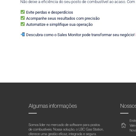
Não deixe a eficiência do seu posto de combustível ao acaso. Com
Evite perdas e desperdícios
Acompanhe seus resultados com precisão
Automatize e simplifique sua operação
Descubra como o Sales Monitor pode transformar seu negócio!
Algumas informações
Nosso
Ende
Somos líder no mercado de software para postos
Vale
de combustíveis. Nossa solução, o LBC Gas Station,
Nova
oferece uma gestão eficaz, integrada e segura.