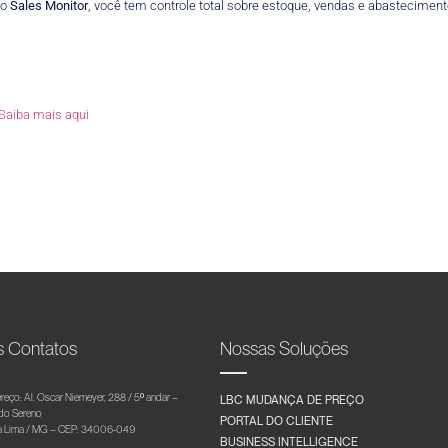
 o
Sales Monitor
, você tem controle total sobre estoque, vendas e abastecimen
Saiba mais aqui
s Contatos
Nossas Soluções
reço: Al. Oscar Niemeyer, 288 / 5º andar –
LBC MUDANÇA DE PREÇO
 do Sereno
PORTAL DO CLIENTE
 Lima / MG – CEP: 34006-049
BUSINESS INTELLIGENCE