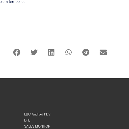
to em tempo real.
LBC Android PDV
DFE
SALES MONITOR