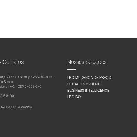
s Contatos
Nossas Soluções
reço: Al. Oscar Niemeyer, 288 / 5º andar –
LBC MUDANÇA DE PREÇO
 do Sereno
PORTAL DO CLIENTE
 Lima / MG – CEP: 34006-049
BUSINESS INTELLIGENCE
 3215-6400
LBC PAY
-760-0305 - Comercial