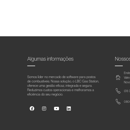
Algumas informações
Nosso
Ende
Somos líder no mercado de software para postos
Vale
de combustíveis. Nossa solução, o LBC Gas Station,
Nova
oferece uma gestão eficaz, integrada e segura.
Reduzimos custos operacionais e melhoramos a
(31)
eficiência do seu negócio.
0800