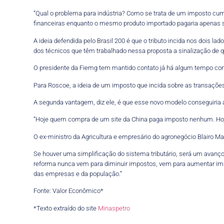
“Qual o problema para indústria? Como se trata de um imposto cumul
financeiras enquanto o mesmo produto importado pagaria apenas 
A ideia defendida pelo Brasil 200 é que o tributo incida nos dois
dos técnicos que têm trabalhado nessa proposta a sinalização de
O presidente da Fiemg tem mantido contato já há algum tempo com M
Para Roscoe, a ideia de um imposto que incida sobre as transaçõe
A segunda vantagem, diz ele, é que esse novo modelo conseguiria a
“Hoje quem compra de um site da China paga imposto nenhum. Hoje 
O ex-ministro da Agricultura e empresário do agronegócio Blairo M
Se houver uma simplificação do sistema tributário, será um avanç
reforma nunca vem para diminuir impostos, vem para aumentar impo
das empresas e da população.”
Fonte: Valor Econômico*
*Texto extraído do site
Minaspetro