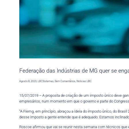
Federação das Indústrias de MG quer se enga
Agosto 8, 2023
,
LBCSistemas
,
Sem Comentários
,
Noticias LBC
15/07/2019 – A proposta de criação de um imposto único deve ganha
empresários, num momento em que o governo e parte do Congresso 
“A Fiemg, em princípio, abraçou a ideia do imposto único, do Brasil
desse imposto a gente entende que é adequado. Estamos inclinado
Roscoe afirmou que vai se reunir nesta semana com técnicos que es