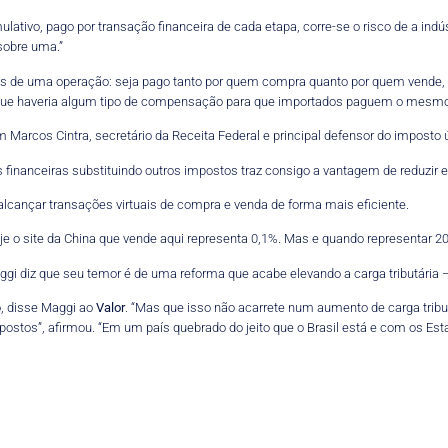
ativo, pago por transação financeira de cada etapa, corre-se o risco de a indús
sobre uma.”
 lados de uma operação: seja pago tanto por quem compra quanto por quem vende
 que haveria algum tipo de compensação para que importados paguem o mesmo 
arcos Cintra, secretário da Receita Federal e principal defensor do imposto ú
s financeiras substituindo outros impostos traz consigo a vantagem de reduzir
lcançar transações virtuais de compra e venda de forma mais eficiente.
o site da China que vende aqui representa 0,1%. Mas e quando representar 20
aggi diz que seu temor é de uma reforma que acabe elevando a carga tributária
o, disse Maggi ao
Valor
. “Mas que isso não acarrete num aumento de carga trib
stos”, afirmou. “Em um país quebrado do jeito que o Brasil está e com os Est