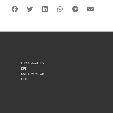
LBC Android PDV
DFE
SALES MONITOR
OFX