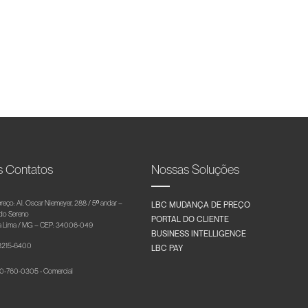
s Contatos
Nossas Soluções
reço: Al. Oscar Niemeyer, 288 / 5º andar –
LBC MUDANÇA DE PREÇO
 do Sereno
PORTAL DO CLIENTE
 Lima / MG – CEP: 34006-049
BUSINESS INTELLIGENCE
 3215-6400
LBC PAY
-760-0305 - Comercial