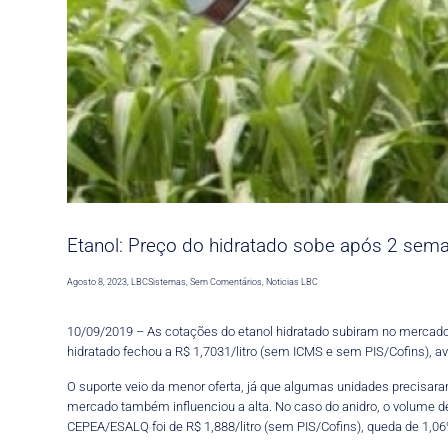
Etanol: Preço do hidratado sobe após 2 se
Agosto 8, 2023
,
LBCSistemas
,
Sem Comentários
,
Noticias LBC
10/09/2019 – As cotações do etanol hidratado subiram no mercado
hidratado fechou a R$ 1,7031/litro (sem ICMS e sem PIS/Cofins), a
O suporte veio da menor oferta, já que algumas unidades precisara
mercado também influenciou a alta. No caso do anidro, o volume d
CEPEA/ESALQ foi de R$ 1,888/litro (sem PIS/Cofins), queda de 1,