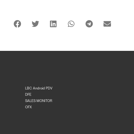
LBC Android PDV
DFE
SALES MONITOR
OFX