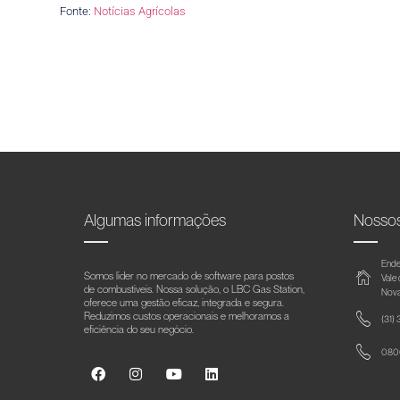
Fonte:
Notícias Agrícolas
Algumas informações
Nosso
Ende
Somos líder no mercado de software para postos
Vale
de combustíveis. Nossa solução, o LBC Gas Station,
Nova
oferece uma gestão eficaz, integrada e segura.
Reduzimos custos operacionais e melhoramos a
(31)
eficiência do seu negócio.
0800