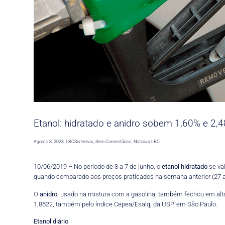
Etanol: hidratado e anidro sobem 1,60% e 2,
Agosto 8, 2023
,
LBCSistemas
,
Sem Comentários
,
Noticias LBC
10/06/2019 – No período de 3 a 7 de junho, o
etanol
hidratado
se val
quando comparado aos preços praticados na semana anterior (27 a 3
O
anidro
, usado na mistura com a gasolina, também fechou em alta 
1,8522, também pelo índice Cepea/Esalq, da USP, em São Paulo.
Etanol diário