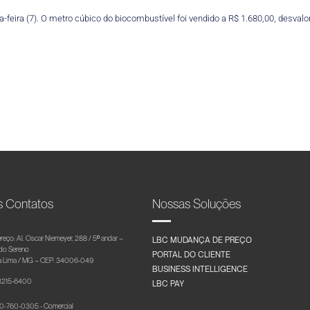
-feira (7). O metro cúbico do biocombustível foi vendido a R$ 1.680,00, desvalo
s Contatos
Nossas Soluções
reço: Al. Oscar Niemeyer, 288 / 5º andar –
LBC MUDANÇA DE PREÇO
 do Sereno
PORTAL DO CLIENTE
 Lima / MG – CEP: 34006-049
BUSINESS INTELLIGENCE
 3215-6400
LBC PAY
-760-0305 - Comercial