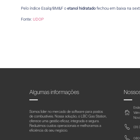
Pelo índice Esalq/BM&F o
etanol
hidratado
fechou em baixa na sexta
Fonte:
UDOP
Algumas informações
Nosso
Ende
Somos líder no mercado de software para postos
Vale
de combustíveis. Nossa solução, o LBC Gas Station,
Nova
oferece uma gestão eficaz, integrada e segura.
Reduzimos custos operacionais e melhoramos a
(31)
eficiência do seu negócio.
0800