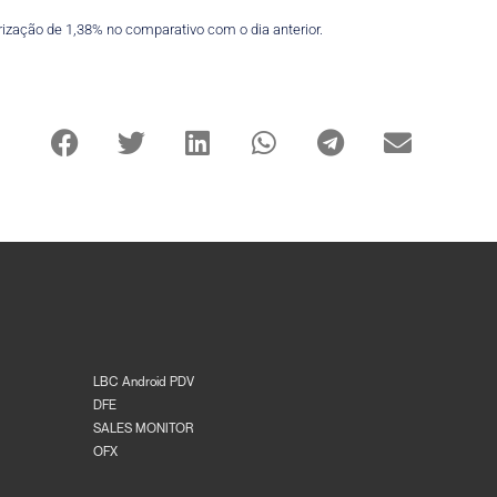
rização de 1,38% no comparativo com o dia anterior.
LBC Android PDV
DFE
SALES MONITOR
OFX