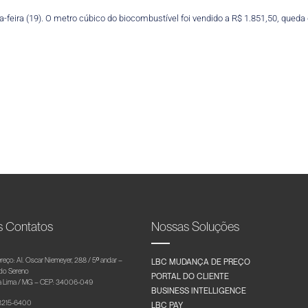
-feira (19). O metro cúbico do biocombustível foi vendido a R$ 1.851,50, queda
s Contatos
Nossas Soluções
reço: Al. Oscar Niemeyer, 288 / 5º andar –
LBC MUDANÇA DE PREÇO
 do Sereno
PORTAL DO CLIENTE
 Lima / MG – CEP: 34006-049
BUSINESS INTELLIGENCE
 3215-6400
LBC PAY