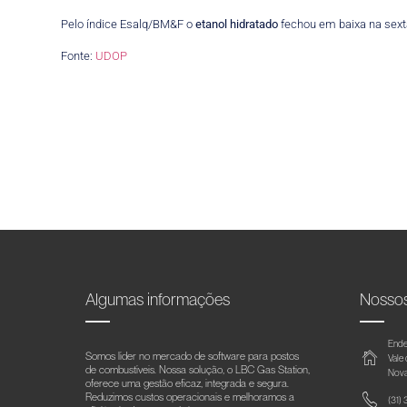
Pelo índice Esalq/BM&F o
etanol
hidratado
fechou em baixa na sexta
Fonte:
UDOP
Algumas informações
Nosso
Ende
Somos líder no mercado de software para postos
Vale
de combustíveis. Nossa solução, o LBC Gas Station,
Nova
oferece uma gestão eficaz, integrada e segura.
Reduzimos custos operacionais e melhoramos a
(31)