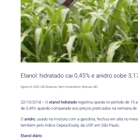
Etanol: hidratado cai 0,45% e anidro sobe 3,1
Agosto 8, 2023
,
LBCSistemas
,
Sem Comentários
,
Noticias LBC
22/10/2018
– O
etanol
hidratado
registrou queda no período de 15 a
de 0,45% quando comparado aos preços praticados na semana de 8
O
anidro
, usado na mistura com a gasolina, fechou em alta no mesmo
também pelo índice Cepea/Esalq, da USP, em São Paulo.
Etanol diário