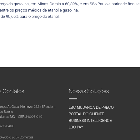
reço da gasolina, em Minas Gerais a 68,39%, e em São Paulo a paridade ficou 
entre os preços médios de etanol e gasolina.
 de 90,65% para o preço do etanol.
s Contatos
Nossas Soluções
reço: Al. Oscar Niemeyer, 288 / 5º andar –
LBC MUDANÇA DE PREÇO
 do Sereno
PORTAL DO CLIENTE
 Lima / MG – CEP: 34006-049
BUSINESS INTELLIGENCE
 3215-6400
LBC PAY
-760-0305 - Comercial