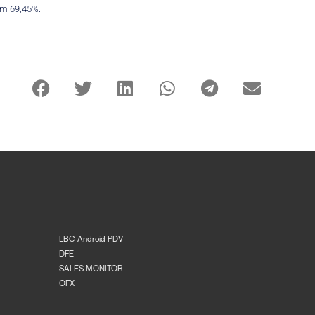
em 69,45%.
LBC Android PDV
DFE
SALES MONITOR
OFX