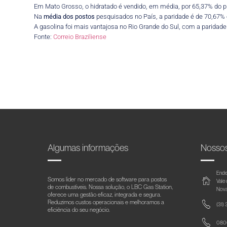
Em Mato Grosso, o hidratado é vendido, em média, por 65,37% do p
Na
média dos postos
pesquisados no País, a paridade é de 70,67% 
A gasolina foi mais vantajosa no Rio Grande do Sul, com a paridade
Fonte:
Correio Braziliense
Algumas informações
Nosso
Ende
Somos líder no mercado de software para postos
Vale
de combustíveis. Nossa solução, o LBC Gas Station,
Nova
oferece uma gestão eficaz, integrada e segura.
Reduzimos custos operacionais e melhoramos a
(31)
eficiência do seu negócio.
0800