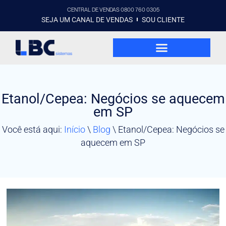
CENTRAL DE VENDAS 0800 760 0305
SEJA UM CANAL DE VENDAS
SOU CLIENTE
Etanol/Cepea: Negócios se aquecem
em SP
Você está aqui:
Início
\
Blog
\
Etanol/Cepea: Negócios se
aquecem em SP