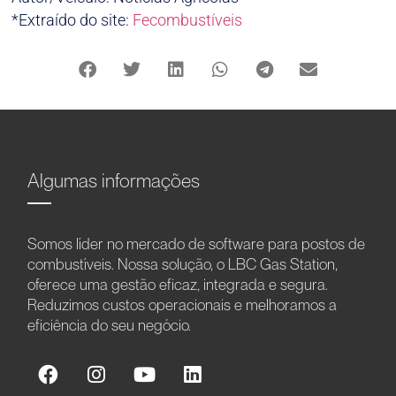
*Extraído do site:
Fecombustíveis
Algumas informações
Somos líder no mercado de software para postos de
combustíveis. Nossa solução, o LBC Gas Station,
oferece uma gestão eficaz, integrada e segura.
Reduzimos custos operacionais e melhoramos a
eficiência do seu negócio.