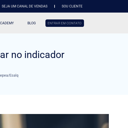
SEJA UM CANAL DE VENDAS
SOU CLIENTE
ACADEMY
BLOG
ENTRAR EM CONTATO
zar no indicador
 Cepea/Esalq