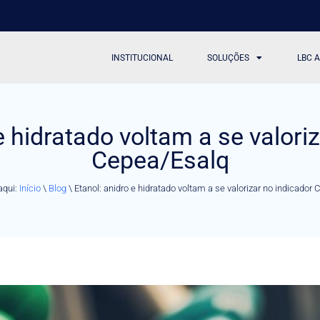
INSTITUCIONAL
SOLUÇÕES
LBC 
e hidratado voltam a se valori
Cepea/Esalq
aqui:
Início
\
Blog
\
Etanol: anidro e hidratado voltam a se valorizar no indicador