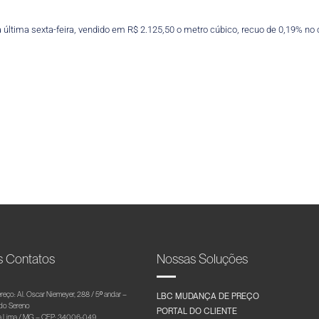
na última sexta-feira, vendido em R$ 2.125,50 o metro cúbico, recuo de 0,19% no
s Contatos
Nossas Soluções
reço: Al. Oscar Niemeyer, 288 / 5º andar –
LBC MUDANÇA DE PREÇO
 do Sereno
PORTAL DO CLIENTE
 Lima / MG – CEP: 34006-049