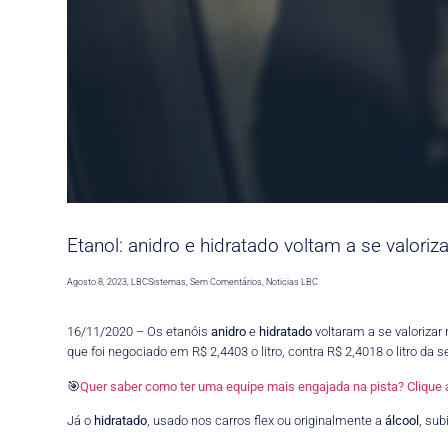
Etanol: anidro e hidratado voltam a se valori
Agosto 8, 2023
,
LBCSistemas
,
Sem Comentários
,
Noticias LBC
16/11/2020 – Os etanóis
anidro
e
hidratado
voltaram a se valorizar
que foi negociado em R$ 2,4403 o litro, contra R$ 2,4018 o litro da 
🎯
Quer saber como ter uma equipe mais engajada na pista? Clique 
Já o
hidratado
, usado nos carros flex ou originalmente a
álcool
, sub