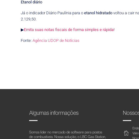
Etanol diário
Já o indicador Diário Paulínia para o
etanol
hidratado
voltou a cair 
2.129,50.
▶
Emita suas notas fiscais de forma simples e rápida!
Fonte:
Agência UDOP de Notícias
Algumas informações
Nosso
Ende
Somos líder no mercado de software para postos
Vale
de combustíveis. Nossa solução, o LBC Gas Station,
Nova