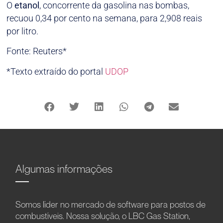
O
etanol
, concorrente da gasolina nas bombas,
recuou 0,34 por cento na semana, para 2,908 reais
por litro.
Fonte: Reuters*
*Texto extraído do portal
UDOP
Algumas informações
Somos líder no mercado de software para postos de
combustíveis. Nossa solução, o LBC Gas Station,