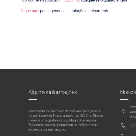
*Conforme Resolução
nº 5.234/19
.
Adeque-se o quanto antes!
Clique aqui
para agendar a instalação e treinamento.
Algumas informações
Nosso
Ende
Somos líder no mercado de software para postos
Vale
de combustíveis. Nossa solução, o LBC Gas Station,
Nova
oferece uma gestão eficaz, integrada e segura.
Reduzimos custos operacionais e melhoramos a
(31)
eficiência do seu negócio.