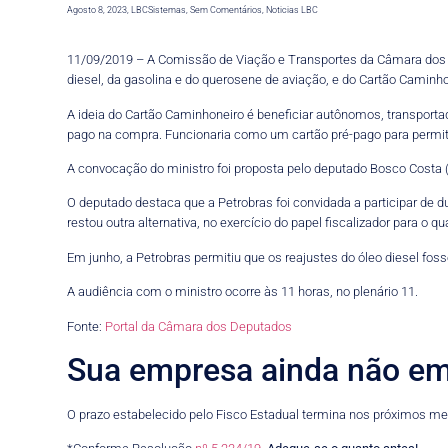
Agosto 8, 2023
,
LBCSistemas
,
Sem Comentários
,
Noticias LBC
11/09/2019 – A Comissão de Viação e Transportes da Câmara dos De
diesel, da gasolina e do querosene de aviação, e do Cartão Caminho
A ideia do Cartão Caminhoneiro é beneficiar autônomos, transpor
pago na compra. Funcionaria como um cartão pré-pago para permit
A convocação do ministro foi proposta pelo deputado Bosco Costa (
O deputado destaca que a Petrobras foi convidada a participar de 
restou outra alternativa, no exercício do papel fiscalizador para o q
Em junho, a Petrobras permitiu que os reajustes do óleo diesel fo
A audiência com o ministro ocorre às 11 horas, no plenário 11.
Fonte:
Portal da Câmara dos Deputados
Sua empresa ainda não em
O prazo estabelecido pelo Fisco Estadual termina nos próximos m