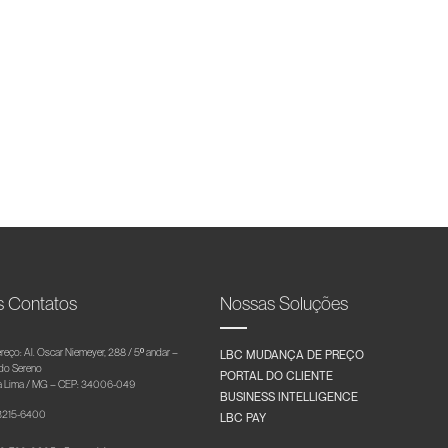
s Contatos
Nossas Soluções
reço: Al. Oscar Niemeyer, 288 / 5º andar –
LBC MUDANÇA DE PREÇO
 do Sereno
PORTAL DO CLIENTE
 Lima / MG – CEP: 34006-049
BUSINESS INTELLIGENCE
 3215-6400
LBC PAY