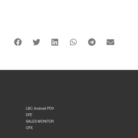
LBC Android PDV
DFE
SALES MONITOR
OFX