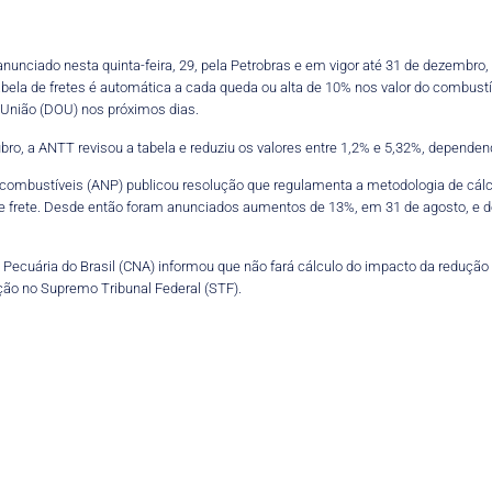
anunciado nesta quinta-feira, 29, pela Petrobras e em vigor até 31 de dezembro,
abela de fretes é automática a cada queda ou alta de 10% nos valor do combustí
 União (DOU) nos próximos dias.
ubro, a ANTT revisou a tabela e reduziu os valores entre 1,2% e 5,32%, dependend
iocombustíveis (ANP) publicou resolução que regulamenta a metodologia de cál
e frete. Desde então foram anunciados aumentos de 13%, em 31 de agosto, e d
a e Pecuária do Brasil (CNA) informou que não fará cálculo do impacto da redução
ção no Supremo Tribunal Federal (STF).