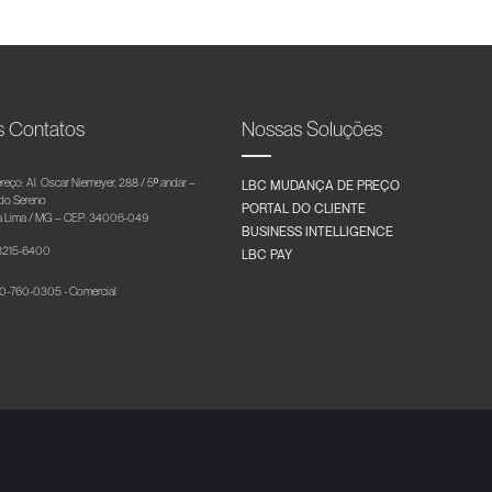
s Contatos
Nossas Soluções
reço: Al. Oscar Niemeyer, 288 / 5º andar –
LBC MUDANÇA DE PREÇO
 do Sereno
PORTAL DO CLIENTE
 Lima / MG – CEP: 34006-049
BUSINESS INTELLIGENCE
 3215-6400
LBC PAY
-760-0305 - Comercial