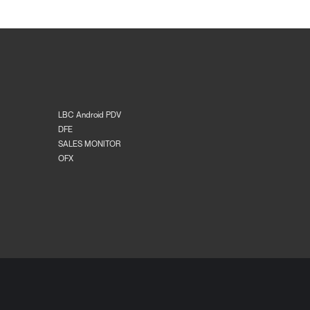
LBC Android PDV
DFE
SALES MONITOR
OFX