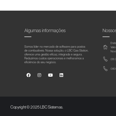
Algumas informações
Nosso
Ende
Somos líder no mercado de software para postos
Vale
de combustíveis. Nossa solução, o LBC Gas Station,
Nova
oferece uma gestão eficaz, integrada e segura.
Reduzimos custos operacionais e melhoramos a
(31)
eficiência do seu negócio.
0800
Copyright © 2025 LBC Sistemas.