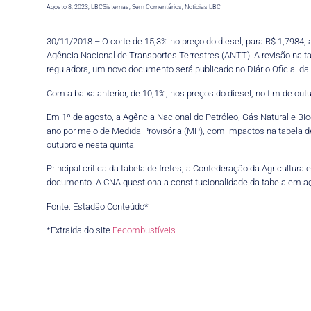
Agosto 8, 2023
,
LBCSistemas
,
Sem Comentários
,
Noticias LBC
30/11/2018 – O corte de 15,3% no preço do diesel, para R$ 1,7984, 
Agência Nacional de Transportes Terrestres (ANTT). A revisão na t
reguladora, um novo documento será publicado no Diário Oficial da
Com a baixa anterior, de 10,1%, nos preços do diesel, no fim de out
Em 1º de agosto, a Agência Nacional do Petróleo, Gás Natural e B
ano por meio de Medida Provisória (MP), com impactos na tabela d
outubro e nesta quinta.
Principal crítica da tabela de fretes, a Confederação da Agricultur
documento. A CNA questiona a constitucionalidade da tabela em a
Fonte: Estadão Conteúdo*
*Extraída do site
Fecombustíveis