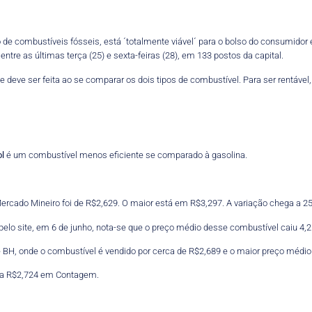
so de combustíveis fósseis, está ´totalmente viável´ para o bolso do consumid
ntre as últimas terça (25) e sexta-feiras (28), em 133 postos da capital.
deve ser feita ao se comparar os dois tipos de combustível. Para ser rentável
ol
é um combustível menos eficiente se comparado à gasolina.
rcado Mineiro foi de R$2,629. O maior está em R$3,297. A variação chega a 2
elo site, em 6 de junho, nota-se que o preço médio desse combustível caiu 4,2
 BH, onde o combustível é vendido por cerca de R$2,689 e o maior preço médio 
e a R$2,724 em Contagem.