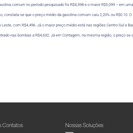
asolina comum no período pesquisado foi R$4,398 e o maior R$5,099 – em uma
ho, constata-se que o preço médio da gasolina comum caiu 2,20% ou R$0.10. O 
 Leste, com R$4,496. Já o maior preço médio está nas regiões Centro-Sul e Bar
ontrado nas bombas a R$4,632. Já em Contagem, na mesma região, o preço se a
s Contatos
Nossas Soluções