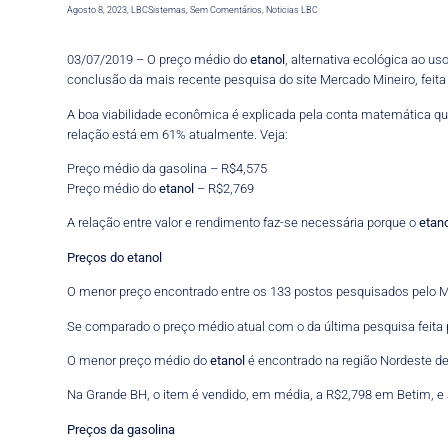
Agosto 8, 2023
,
LBCSistemas
,
Sem Comentários
,
Noticias LBC
03/07/2019 – O preço médio do
etanol
, alternativa ecológica ao u
conclusão da mais recente pesquisa do site Mercado Mineiro, feita e
A boa viabilidade econômica é explicada pela conta matemática que 
relação está em 61% atualmente. Veja:
Preço médio da gasolina – R$4,575
Preço médio do
etanol
– R$2,769
A relação entre valor e rendimento faz-se necessária porque o
etan
Preços do etanol
O menor preço encontrado entre os 133 postos pesquisados pelo Me
Se comparado o preço médio atual com o da última pesquisa feita p
O menor preço médio do
etanol
é encontrado na região Nordeste de
Na Grande BH, o item é vendido, em média, a R$2,798 em Betim, 
Preços da gasolina