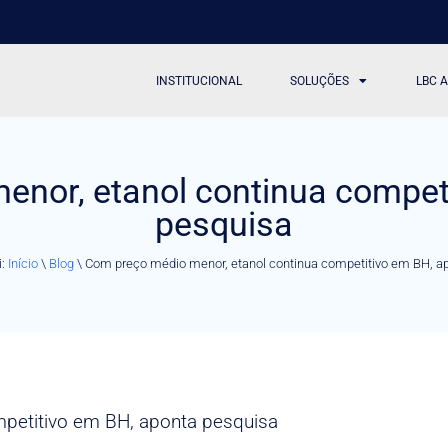
INSTITUCIONAL
SOLUÇÕES
LBC 
nor, etanol continua compet
pesquisa
i:
Início
\
Blog
\
Com preço médio menor, etanol continua competitivo em BH, a
petitivo em BH, aponta pesquisa