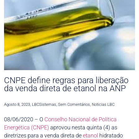
CNPE define regras para liberação
da venda direta de etanol na ANP
Agosto 8, 2023
,
LBCSistemas
,
Sem Comentários
,
Noticias LBC
08/06/2020 – O
Conselho Nacional de Política
Energética (CNPE)
aprovou nesta quinta (4) as
diretrizes para a venda direta de
etanol
hidratado