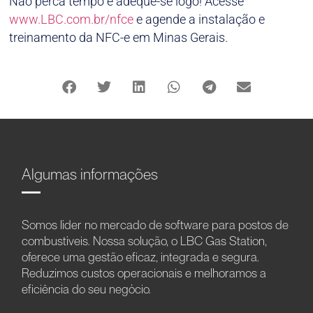
Não perca tempo e adeque-se logo! Acesse
www.LBC.com.br/nfce
e agende a instalação e
treinamento da NFC-e em Minas Gerais.
Algumas informações
Somos líder no mercado de software para postos de
combustíveis. Nossa solução, o LBC Gas Station,
oferece uma gestão eficaz, integrada e segura.
Reduzimos custos operacionais e melhoramos a
eficiência do seu negócio.