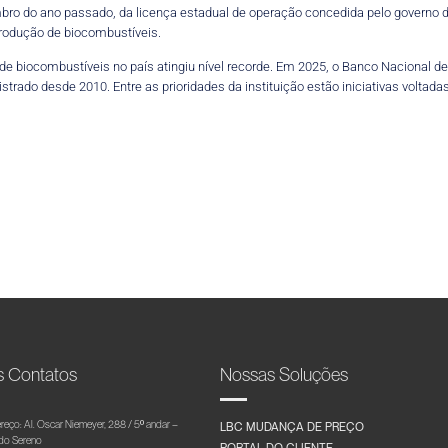
bro do ano passado, da licença estadual de operação concedida pelo governo d
 produção de biocombustíveis.
 de biocombustíveis no país atingiu nível recorde. Em 2025, o Banco Nacional
strado desde 2010. Entre as prioridades da instituição estão iniciativas voltadas
s Contatos
Nossas Soluções
reço: Al. Oscar Niemeyer, 288 / 5º andar –
LBC MUDANÇA DE PREÇO
 do Sereno
PORTAL DO CLIENTE