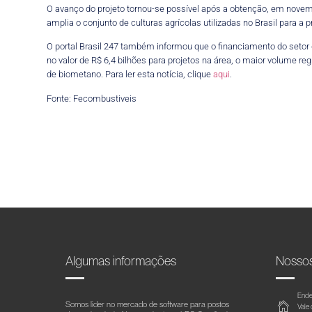
O avanço do projeto tornou-se possível após a obtenção, em novem
amplia o conjunto de culturas agrícolas utilizadas no Brasil para a
O portal Brasil 247 também informou que o financiamento do setor
no valor de R$ 6,4 bilhões para projetos na área, o maior volume regi
de biometano. Para ler esta notícia, clique
aqui
.
Fonte: Fecombustiveis
Algumas informações
Nosso
Ende
Somos líder no mercado de software para postos
Vale