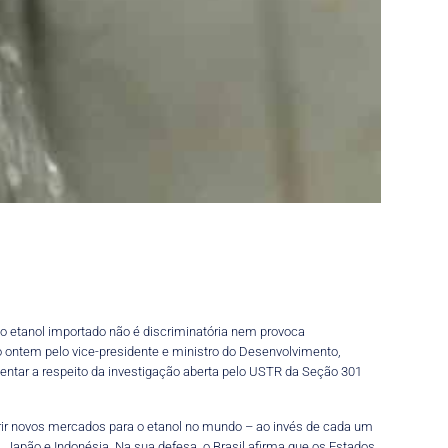
 ao etanol importado não é discriminatória nem provoca
o ontem pelo vice-presidente e ministro do Desenvolvimento,
sentar a respeito da investigação aberta pelo USTR da Seção 301
rir novos mercados para o etanol no mundo – ao invés de cada um
, Japão e Indonésia. Na sua defesa, o Brasil afirma que os Estados