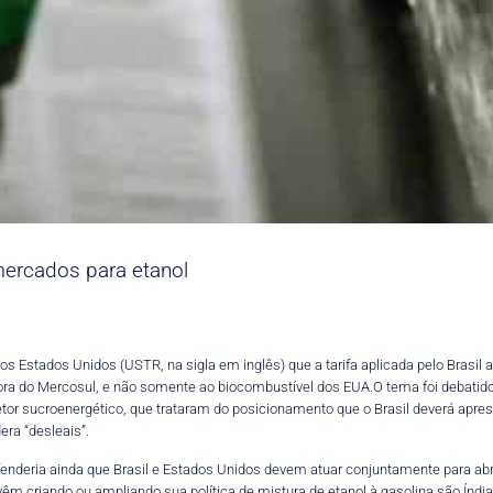
mercados para etanol
s Estados Unidos (USTR, na sigla em inglês) que a tarifa aplicada pelo Brasil
e fora do Mercosul, e não somente ao biocombustível dos EUA.O tema foi debatid
etor sucroenergético, que trataram do posicionamento que o Brasil deverá apre
ra “desleais”.
fenderia ainda que Brasil e Estados Unidos devem atuar conjuntamente para ab
vêm criando ou ampliando sua política de mistura de etanol à gasolina são Índia