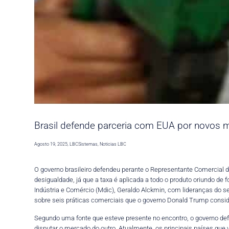
Brasil defende parceria com EUA por novos 
Agosto 19, 2025
,
LBCSistemas
,
Noticias LBC
O governo brasileiro defendeu perante o Representante Comercial do
desigualdade, já que a taxa é aplicada a todo o produto oriundo d
Indústria e Comércio (Mdic), Geraldo Alckmin, com lideranças do s
sobre seis práticas comerciais que o governo Donald Trump conside
Segundo uma fonte que esteve presente no encontro, o governo de
disputar o mercado do outro. Atualmente, os principais países que 