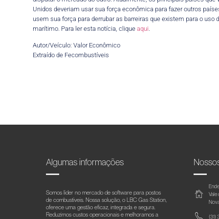
Unidos deveriam usar sua força econômica para fazer outros paíse
usem sua força para derrubar as barreiras que existem para o uso 
marítimo. Para ler esta notícia, clique
aqui
.
Autor/Veículo: Valor Econômico
Extraído de Fecombustíveis
Algumas informações
Nosso
Ende
Somos líder no mercado de software para postos
Vale
de combustíveis. Nossa solução, o LBC Gas Station,
Nova
oferece uma gestão eficaz, integrada e segura.
Reduzimos custos operacionais e melhoramos a
(31)