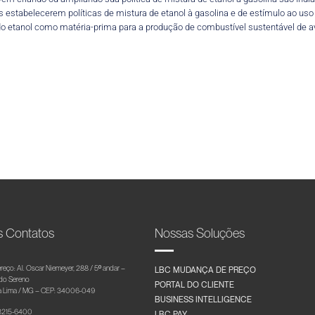
s estabelecerem políticas de mistura de etanol à gasolina e de estímulo ao us
do etanol como matéria-prima para a produção de combustível sustentável de avi
s Contatos
Nossas Soluções
reço: Al. Oscar Niemeyer, 288 / 5º andar –
LBC MUDANÇA DE PREÇO
 do Sereno
PORTAL DO CLIENTE
 Lima / MG – CEP: 34006-049
BUSINESS INTELLIGENCE
 3215-6400
LBC PAY