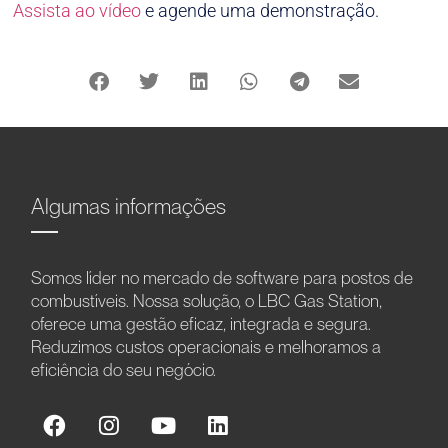
Assista ao vídeo
e agende uma demonstração.
Algumas informações
Somos líder no mercado de software para postos de
combustíveis. Nossa solução, o LBC Gas Station,
oferece uma gestão eficaz, integrada e segura.
Reduzimos custos operacionais e melhoramos a
eficiência do seu negócio.