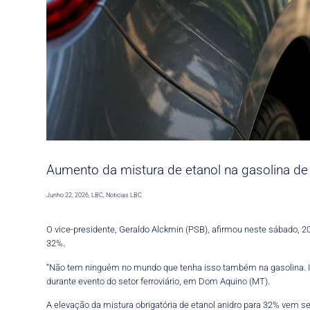
Aumento da mistura de etanol na gasolina de 
Junho 22, 2026
,
LBC
,
Noticias LBC
O vice-presidente, Geraldo Alckmin (PSB), afirmou neste sábado, 20
32%.
“Não tem ninguém no mundo que tenha isso também na gasolina. Im
durante evento do setor ferroviário, em Dom Aquino (MT).
A elevação da mistura obrigatória de etanol anidro para 32% vem