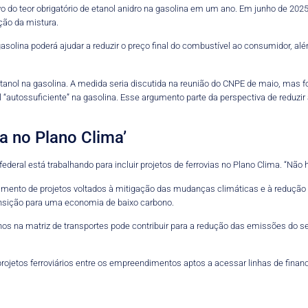
do teor obrigatório de etanol anidro na gasolina em um ano. Em junho de 202
ção da mistura.
asolina poderá ajudar a reduzir o preço final do combustível ao consumidor, a
tanol na gasolina. A medida seria discutida na reunião do CNPE de maio, mas fo
asil “autossuficiente” na gasolina. Esse argumento parte da perspectiva de red
ia no Plano Clima’
deral está trabalhando para incluir projetos de ferrovias no Plano Clima. “Não
amento de projetos voltados à mitigação das mudanças climáticas e à redução 
ransição para uma economia de baixo carbono.
lhos na matriz de transportes pode contribuir para a redução das emissões do se
projetos ferroviários entre os empreendimentos aptos a acessar linhas de fina