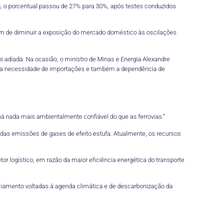
5, o porcentual passou de 27% para 30%, após testes conduzidos
lém de diminuir a exposição do mercado doméstico às oscilações
i adiada. Na ocasião, o ministro de Minas e Energia Alexandre
uzir a necessidade de importações e também a dependência de
 há nada mais ambientalmente confiável do que as ferrovias.”
das emissões de gases de efeito estufa. Atualmente, os recursos
tor logístico, em razão da maior eficiência energética do transporte
nciamento voltadas à agenda climática e de descarbonização da