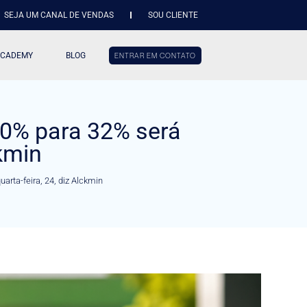
SEJA UM CANAL DE VENDAS
SOU CLIENTE
ACADEMY
BLOG
ENTRAR EM CONTATO
30% para 32% será
ckmin
rta-feira, 24, diz Alckmin