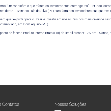
cou como “um manicômio que afasta os investimentos estrangeiros”. Por isso, c
sidente Luiz Inácio Lula da Silva (PT) para “atrair os investidores que querem o
quem quer exportar para o Brasil e investir em nosso País nos mais diversos seto
or ferroviário, em Dom Aquino (MT).
ponto de fazer o Produto Interno Bruto (PIB) do Brasil crescer 12% em 15 anos
s Contatos
Nossas Soluções