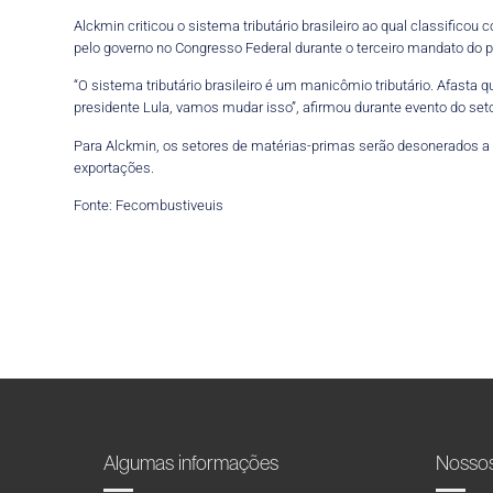
Alckmin criticou o sistema tributário brasileiro ao qual classifi
pelo governo no Congresso Federal durante o terceiro mandato do pre
“O sistema tributário brasileiro é um manicômio tributário. Afasta 
presidente Lula, vamos mudar isso”, afirmou durante evento do set
Para Alckmin, os setores de matérias-primas serão desonerados a 
exportações.
Fonte: Fecombustiveuis
Algumas informações
Nosso