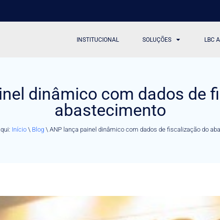
INSTITUCIONAL
SOLUÇÕES
LBC 
inel dinâmico com dados de fi
abastecimento
qui:
Início
\
Blog
\
ANP lança painel dinâmico com dados de fiscalização do ab