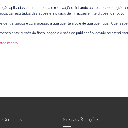
rdição aplicados e suas principais motivações, filtrando por localidade (região
os, os resultados das ações e, no caso de infrações e interdições, o motivo.
s centralizados e com acesso a qualquer tempo e de qualquer lugar. Quer sab
meses entre o mês da fiscalização e o mês da publicação, devido ao atendimen
astecimento
.
s Contatos
Nossas Soluções