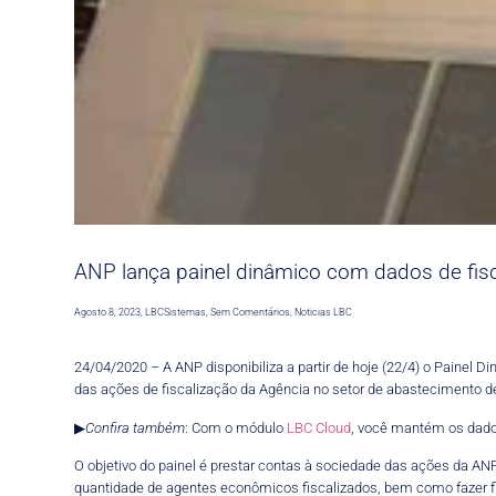
ANP lança painel dinâmico com dados de fis
Agosto 8, 2023
,
LBCSistemas
,
Sem Comentários
,
Noticias LBC
24/04/2020 – A ANP disponibiliza a partir de hoje (22/4) o Painel D
das ações de fiscalização da Agência no setor de abastecimento de
▶
Confira também
: Com o módulo
LBC Cloud
, você mantém os dado
O objetivo do painel é prestar contas à sociedade das ações da ANP
quantidade de agentes econômicos fiscalizados, bem como fazer fil