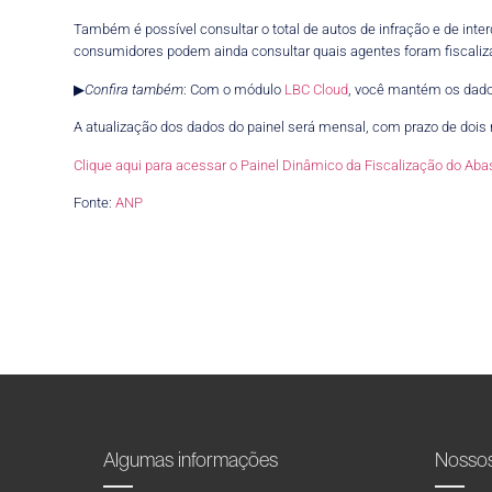
Também é possível consultar o total de autos de infração e de inte
consumidores podem ainda consultar quais agentes foram fiscalizad
▶
Confira também
: Com o módulo
LBC Cloud
, você mantém os dado
A atualização dos dados do painel será mensal, com prazo de dois 
Clique aqui para acessar o Painel Dinâmico da Fiscalização do Ab
Fonte:
ANP
Algumas informações
Nosso