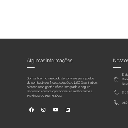
Algumas informações
Nosso
Ende
Somos líder no mercado de software para postos
Vale
de combustíveis. Nossa solução, o LBC Gas Station,
Nova
oferece uma gestão eficaz, integrada e segura.
Reduzimos custos operacionais e melhoramos a
(31)
eficiência do seu negócio.
0800