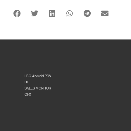
LBC Android PDV
DFE
SALES MONITOR
OFX