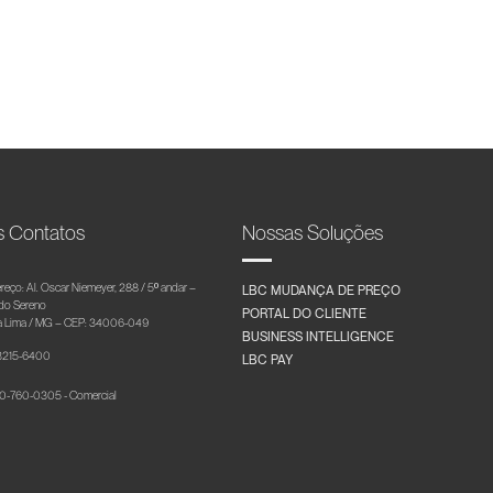
s Contatos
Nossas Soluções
reço: Al. Oscar Niemeyer, 288 / 5º andar –
LBC MUDANÇA DE PREÇO
 do Sereno
PORTAL DO CLIENTE
 Lima / MG – CEP: 34006-049
BUSINESS INTELLIGENCE
 3215-6400
LBC PAY
-760-0305 - Comercial