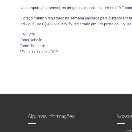
Na comparação mensal, os preços do
etanol
subiram em 18 Estados
O preço mínimo registrado na semana passada para o
etanol
em um
individual, de R$ 4,989 o litro, foi registrado em um posto do Rio G
13/03/20
Tânia Rabello
Fonte: Reuters*
*Extraído do site
UDOP
Algumas informações
Nosso
Ende