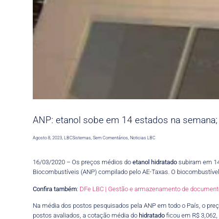
ANP: etanol sobe em 14 estados na semana;
Agosto 8, 2023
,
LBCSistemas
,
Sem Comentários
,
Noticias LBC
16/03/2020 – Os preços médios do
etanol
hidratado
subiram em 14 
Biocombustíveis (ANP) compilado pelo AE-Taxas. O biocombustível
Confira também
:
DFe LBC | Gestão e armazenamento de documentos
Na média dos postos pesquisados pela ANP em todo o País, o pre
postos avaliados, a cotação média do
hidratado
ficou em R$ 3,062,