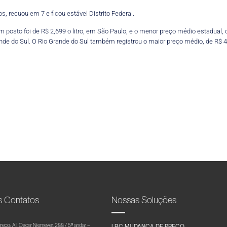
, recuou em 7 e ficou estável Distrito Federal.
 posto foi de R$ 2,699 o litro, em São Paulo, e o menor preço médio estadual,
rande do Sul. O Rio Grande do Sul também registrou o maior preço médio, de R$ 4,9
s Contatos
Nossas Soluções
reço: Al. Oscar Niemeyer, 288 / 5º andar –
LBC MUDANÇA DE PREÇO