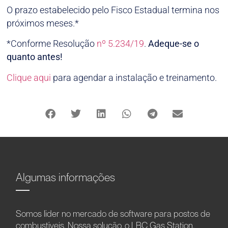
O prazo estabelecido pelo Fisco Estadual termina nos
próximos meses.*
*Conforme Resolução
nº 5.234/19
.
Adeque-se o
quanto antes!
Clique aqui
para agendar a instalação e treinamento.
Algumas informações
Somos líder no mercado de software para postos de
combustíveis. Nossa solução, o LBC Gas Station,