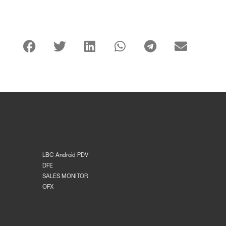
LBC Android PDV
DFE
SALES MONITOR
OFX