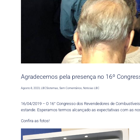
Agradecemos pela presença no 16º Congress
Agosto 8, 2023
,
LBCSistemas
,
Sem Comentários
,
Noticias LBC
16/04/2019 – O 16° Congresso dos Revendedores de Combustíveis 
estande. Esperamos termos alcançado as expectativas com as no
Confira as fotos!