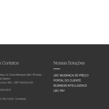
s Contatos
Nossas Soluções
reço: Al. Oscar Niemeyer, 288 / 5º andar –
LBC MUDANÇA DE PREÇO
 do Sereno
PORTAL DO CLIENTE
 Lima / MG – CEP: 34006-049
BUSINESS INTELLIGENCE
 3215-6400
LBC PAY
-760-0305 - Comercial