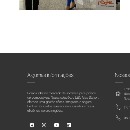
Algumas informações
Nosso
Ende
Somos líder no mercado de software para postos
Vale
de combustíveis. Nossa solução, o LBC Gas Station,
Nova
oferece uma gestão eficaz, integrada e segura.
Reduzimos custos operacionais e melhoramos a
(31)
eficiência do seu negócio.
0800