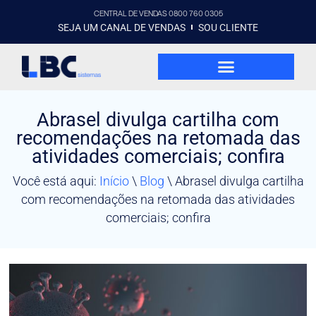
CENTRAL DE VENDAS 0800 760 0305
SEJA UM CANAL DE VENDAS
SOU CLIENTE
Abrasel divulga cartilha com
recomendações na retomada das
atividades comerciais; confira
Você está aqui:
Início
\
Blog
\
Abrasel divulga cartilha
com recomendações na retomada das atividades
comerciais; confira