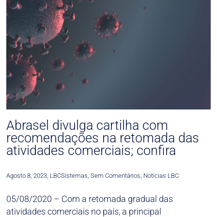
Abrasel divulga cartilha com
recomendações na retomada das
atividades comerciais; confira
Agosto 8, 2023
,
LBCSistemas
,
Sem Comentários
,
Noticias LBC
05/08/2020 – Com a retomada gradual das
atividades comerciais no país, a principal