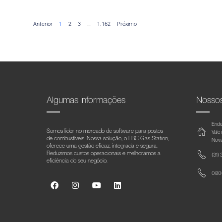
Anterior
1
2
3
…
1.162
Próximo
Algumas informações
Nosso
Ende
Somos líder no mercado de software para postos
Vale
de combustíveis. Nossa solução, o LBC Gas Station,
Nova
oferece uma gestão eficaz, integrada e segura.
Reduzimos custos operacionais e melhoramos a
(31)
eficiência do seu negócio.
0800