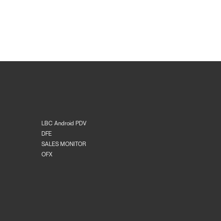
LBC Android PDV
DFE
SALES MONITOR
OFX