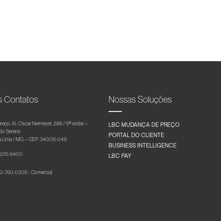
s Contatos
Nossas Soluções
reço: Al. Oscar Niemeyer, 288 / 5º andar –
LBC MUDANÇA DE PREÇO
 do Sereno
PORTAL DO CLIENTE
 Lima / MG – CEP: 34006-049
BUSINESS INTELLIGENCE
 3215-6400
LBC PAY
-760-0305 - Comercial