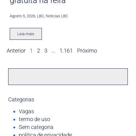
gratuita na feira
Agosto 5, 2026
,
LBC
,
Noticias LBC
Leia mais
Anterior
1
2
3
…
1.161
Próximo
Categorias
Vagas
termo de uso
Sem categoria
politica de privacidade