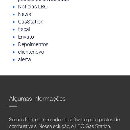
Noticias LBC
News
GasStation
fiscal
Envato
Depoimentos
clientenovo
alerta
Algumas informações
Somos líder no mercado de software para postos de
combustíveis. Nossa solução, o LBC Gas Station,