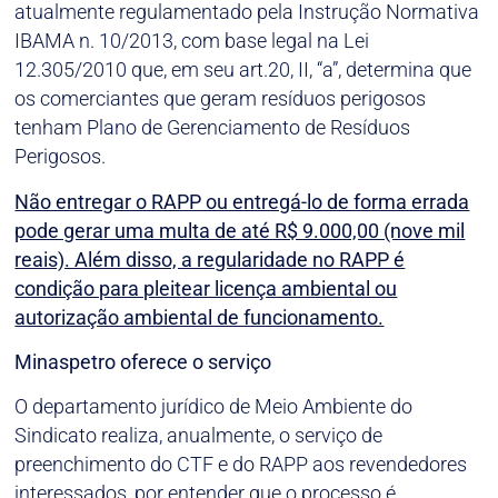
atualmente regulamentado pela Instrução Normativa
IBAMA n. 10/2013, com base legal na Lei
12.305/2010 que, em seu art.20, II, “a”, determina que
os comerciantes que geram resíduos perigosos
tenham Plano de Gerenciamento de Resíduos
Perigosos.
Não entregar o RAPP ou entregá-lo de forma errada
pode gerar uma multa de até R$ 9.000,00 (nove mil
reais). Além disso, a regularidade no RAPP é
condição para pleitear licença ambiental ou
autorização ambiental de funcionamento.
Minaspetro oferece o serviço
O departamento jurídico de Meio Ambiente do
Sindicato realiza, anualmente, o serviço de
preenchimento do CTF e do RAPP aos revendedores
interessados, por entender que o processo é