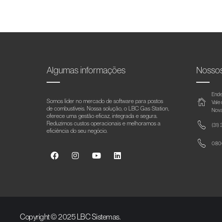
Algumas informações
Nosso
Ende
Somos líder no mercado de software para postos
Vale
de combustíveis. Nossa solução, o LBC Gas Station,
Nova
oferece uma gestão eficaz, integrada e segura.
Reduzimos custos operacionais e melhoramos a
(31)
eficiência do seu negócio.
0800
Copyright © 2025 LBC Sistemas.