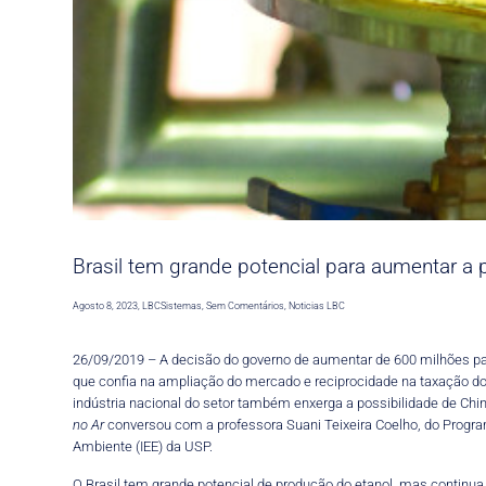
Brasil tem grande potencial para aumentar a
Agosto 8, 2023
,
LBCSistemas
,
Sem Comentários
,
Noticias LBC
26/09/2019 – A decisão do
governo
de aumentar de 600 milhões par
que
confia
na
amplia
ção do
mercado
e
reciprocidade
na
taxação do 
indústria nacional do setor
também enxerga a
possibilidade de Chi
no Ar
conversou com a professora Suani Teixeira Coelho, do Progr
Ambiente (IEE) da USP.
O Brasil tem grande potencial de produção do etanol, mas continua