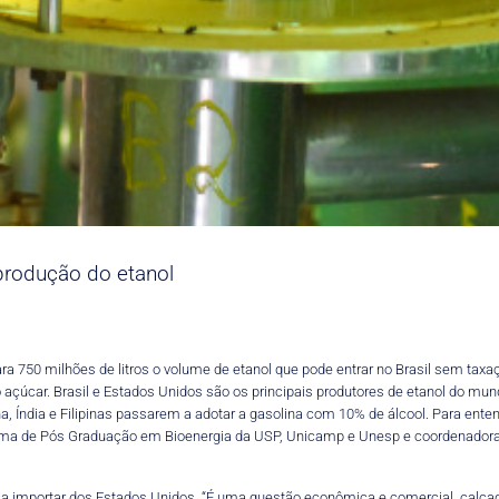
 produção do etanol
a 750 milhões de litros o volume de etanol que pode entrar no Brasil sem taxaçã
açúcar. Brasil e Estados Unidos são os principais produtores de etanol do mun
na, Índia e Filipinas passarem a adotar a gasolina com 10% de álcool. Para ente
ama de Pós Graduação em Bioenergia da USP, Unicamp e Unesp e coordenadora d
 a importar dos Estados Unidos. “É uma questão econômica e comercial, calcada