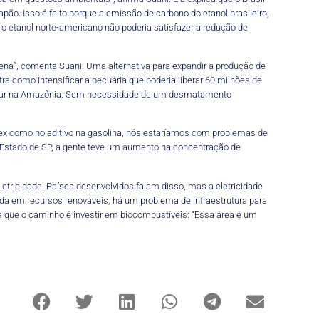
apão. Isso é feito porque a emissão de carbono do etanol brasileiro,
 etanol norte-americano não poderia satisfazer a redução de
ena”, comenta Suani. Uma alternativa para expandir a produção de
a como intensificar a pecuária que poderia liberar 60 milhões de
ostar na Amazônia. Sem necessidade de um desmatamento
flex como no aditivo na gasolina, nós estaríamos com problemas de
 Estado de SP, a gente teve um aumento na concentração de
letricidade. Países desenvolvidos falam disso, mas a eletricidade
iada em recursos renováveis, há um problema de infraestrutura para
ta que o caminho é investir em biocombustíveis: “Essa área é um