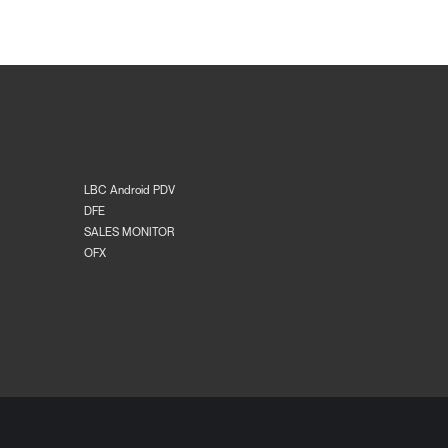
LBC Android PDV
DFE
SALES MONITOR
OFX