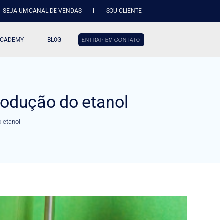
SEJA UM CANAL DE VENDAS
SOU CLIENTE
ACADEMY
BLOG
ENTRAR EM CONTATO
rodução do etanol
 etanol