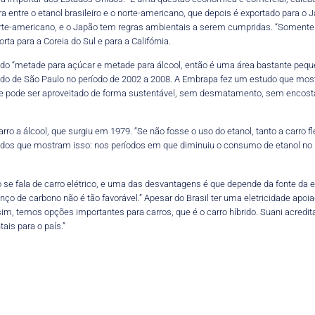
 entre o etanol brasileiro e o norte-americano, que depois é exportado para o J
rte-americano, e o Japão tem regras ambientais a serem cumpridas. “Somente o
ta para a Coreia do Sul e para a Califórnia.
ndo “metade para açúcar e metade para álcool, então é uma área bastante pequ
do de São Paulo no período de 2002 a 2008. A Embrapa fez um estudo que mostr
que pode ser aproveitado de forma sustentável, sem desmatamento, sem enc
ro a álcool, que surgiu em 1979. “Se não fosse o uso do etanol, tanto a carro 
uzidos que mostram isso: nos períodos em que diminuiu o consumo de etanol no
 se fala de carro elétrico, e uma das desvantagens é que depende da fonte da e
anço de carbono não é tão favorável.” Apesar do Brasil ter uma eletricidade apo
sim, temos opções importantes para carros, que é o carro híbrido. Suani acredi
is para o país.”