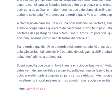
exporta etanol para os Estados Unidos a fim de produzir uma mistura
com cana de açúcar, é muito menor do que a do etanol de milho no
carbono solicitada. ” A professora relembra que o País também expor
A plantação de cana no Brasil ocupa nove milhões de hectares, se
etanol é ocupar áreas que eram de pastagens, como feito pelo Esta
hectares das pastagens para outros usos. “Temos um potencial 
adicional, apenas com o uso de terras disponíveis.”
Ela relembra que dia 19 de setembro foi comemorado 40 anos do car
poluição ambiental terríveis. Há estudos de colegas na USP prod
poluentes”, afirma a professora.
Suani acredita que o caminho é investir em biocombustíveis. “Muito
deles vem de termoelétricas a carvão, então na hora de fazer o bal
colocar eletricidade a disposição para carros elétricos. “Mesmo as
investimento importante em termos econômicos, sociais e ambienta
Fonte:
Jornal da USP