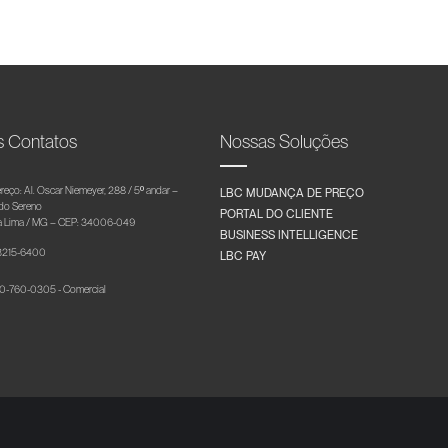
s Contatos
Nossas Soluções
reço: Al. Oscar Niemeyer, 288 / 5º andar –
LBC MUDANÇA DE PREÇO
 do Sereno
PORTAL DO CLIENTE
 Lima / MG – CEP: 34006-049
BUSINESS INTELLIGENCE
 3215-6400
LBC PAY
-760-0305 - Comercial