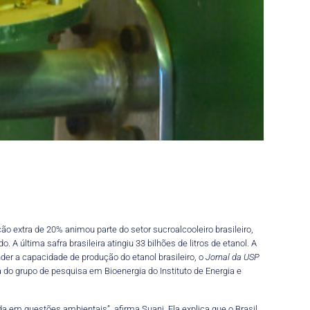
o extra de 20% animou parte do setor sucroalcooleiro brasileiro,
do.
A ú
ltima safra brasileira atingiu 33 bi
lhões
de litros
de etanol.
A
nder a capacidade de produção do etanol brasileiro, o
Jornal da USP
o grupo de pesquisa em Bioenergia do Instituto de Energia e
 em questões ambientais”, afirma Suani. Ela explica que o Brasil