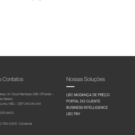
s Contatos
Nossas Soluções
reço: Al. Oscar Niemeyer, 288 / 5º andar –
LBC MUDANÇA DE PREÇO
 do Sereno
PORTAL DO CLIENTE
 Lima / MG – CEP: 34006-049
BUSINESS INTELLIGENCE
 3215-6400
LBC PAY
-760-0305 - Comercial