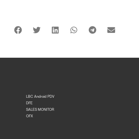
LBC Android PDV
DFE
SALES MONITOR
OFX