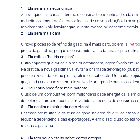
1 – Ela será mais econômica
A nova gasolina passa a ter mais densidade energética (fixada em
redução do consumo é a maior facilidade de vaporização da nova g
rapidamente. Vale lembrar que, quanto menos se consome combustív
2 – Ela será mais cara
O novo processo de refino da gasolina é mais caro, porém, a
Petrob
preço da gasolina, porque o consumidor vai rodar mais quilômetros 
3 – Ela evita a “batida de pino”
Outro aspecto que muda é a maior octanagem, agora fixada em 92 
Na prática, a nova gasolina vai evitar a chamada detonação (ou b
pode provocar danos ao pistão, cilindro e cabeçote. Um baita prej
que, ainda que esse sistema te salve de um grande prejuízo, o
4 – Seu carro pode ficar mais potente
O uso de um combustível com maior densidade energética, além da
de potência também pode ser revertido na redução do consumo de 
5 – Ela continua misturada com etanol
Criticada por muitos, a mistura da gasolina com de 27% de etanol a
reduzir a dependência das exportações. Além disso, o uso do eta
relação a gasolina.
6 – Ela tem pouco efeito sobre carros antigos