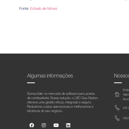
Fonte:
Estado de Minas
Algumas informações
Nosso
Ende
Somos líder no mercado de software para postos
Vale
de combustíveis. Nossa solução, o LBC Gas Station,
Nova
oferece uma gestão eficaz, integrada e segura.
Reduzimos custos operacionais e melhoramos a
(31)
eficiência do seu negócio.
0800