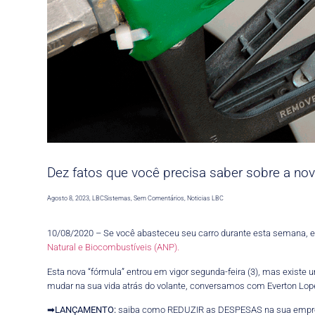
Dez fatos que você precisa saber sobre a nov
Agosto 8, 2023
,
LBCSistemas
,
Sem Comentários
,
Noticias LBC
10/08/2020 – Se você abasteceu seu carro durante esta semana, e
Natural e Biocombustíveis (ANP).
Esta nova “fórmula” entrou em vigor segunda-feira (3), mas existe 
mudar na sua vida atrás do volante, conversamos com Everton Lope
➡
LANÇAMENTO:
saiba como REDUZIR as DESPESAS na sua empr