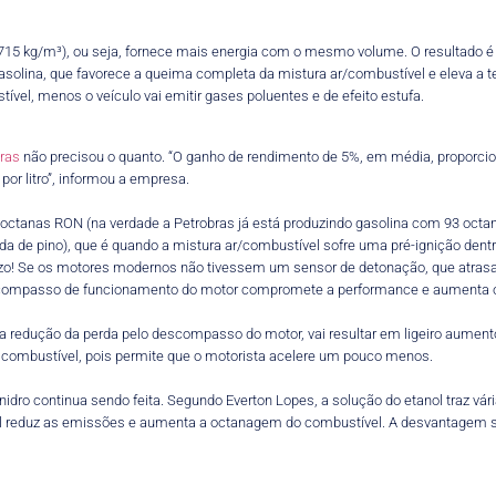
 715 kg/m³), ou seja, fornece mais energia com o mesmo volume. O resultado é 
asolina, que favorece a queima completa da mistura ar/combustível e eleva a t
el, menos o veículo vai emitir gases poluentes e de efeito estufa.
ras
não precisou o quanto. “O ganho de rendimento de 5%, em média, proporci
por litro”, informou a empresa.
octanas RON (na verdade a Petrobras já está produzindo gasolina com 93 octa
atida de pino), que é quando a mistura ar/combustível sofre uma pré-ignição d
uízo! Se os motores modernos não tivessem um sensor de detonação, que atrasa 
 descompasso de funcionamento do motor compromete a performance e aumenta
 redução da perda pelo descompasso do motor, vai resultar em ligeiro aument
combustível, pois permite que o motorista acelere um pouco menos.
nidro continua sendo feita. Segundo Everton Lopes, a solução do etanol traz vá
nol reduz as emissões e aumenta a octanagem do combustível. A desvantagem se