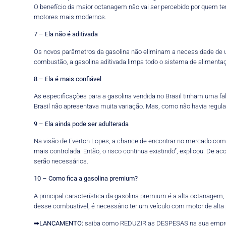
O benefício da maior octanagem não vai ser percebido por quem t
motores mais modernos.
7 – Ela não é aditivada
Os novos parâmetros da gasolina não eliminam a necessidade de us
combustão, a gasolina aditivada limpa todo o sistema de alimentaçã
8 – Ela é mais confiável
As especificações para a gasolina vendida no Brasil tinham uma f
Brasil não apresentava muita variação. Mas, como não havia regu
9 – Ela ainda pode ser adulterada
Na visão de Everton Lopes, a chance de encontrar no mercado combu
mais controlada. Então, o risco continua existindo”, explicou. De a
serão necessários.
10 – Como fica a gasolina premium?
A principal característica da gasolina premium é a alta octanagem
desse combustível, é necessário ter um veículo com motor de alta
➡
LANÇAMENTO:
saiba como REDUZIR as DESPESAS na sua empr