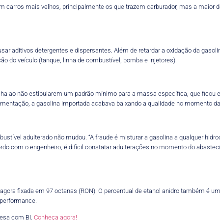
em carros mais velhos, principalmente os que trazem carburador, mas a maior
ar aditivos detergentes e dispersantes. Além de retardar a oxidação da gasol
o do veículo (tanque, linha de combustível, bomba e injetores).
alha ao não estipularem um padrão mínimo para a massa específica, que ficou
lamentação, a gasolina importada acabava baixando a qualidade no momento da
stível adulterado não mudou. “A fraude é misturar a gasolina a qualquer hidro
cordo com o engenheiro, é difícil constatar adulterações no momento do abasteci
, agora fixada em 97 octanas (RON). O percentual de etanol anidro também é um
 performance.
esa com BI.
Conheça agora!