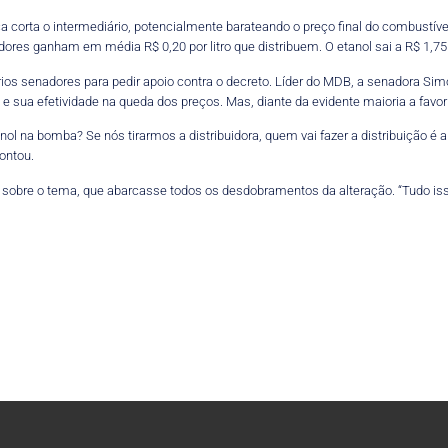
 corta o intermediário, potencialmente barateando o preço final do combustíve
uidores ganham em média R$ 0,20 por litro que distribuem. O etanol sai a R$ 1,7
rios senadores para pedir apoio contra o decreto. Líder do MDB, a senadora Si
e sua efetividade na queda dos preços. Mas, diante da evidente maioria a favor
ol na bomba? Se nós tirarmos a distribuidora, quem vai fazer a distribuição é a us
pontou.
 sobre o tema, que abarcasse todos os desdobramentos da alteração. “Tudo isso 