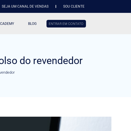
SEJA UM CANAL DE VENDAS
SOU CLIENTE
ACADEMY
BLOG
ENTRAR EM CONTATO
olso do revendedor
evendedor