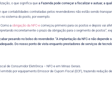
lização, o que significa que
a Fazenda pode começar a fiscalizar e autuar, a q
am que contabilidades contratadas pelos revendedores não estão sendo transpa
s no sistema do posto, por exemplo.
o. Como a
obrigação da NFC-e
começou primeiro para os postos e depois vai afeta
pretando incorretamente o prazo da obrigação para o segmento de postos”, expl
acabar pesando no bolso do revendedor. “A implantação da NFC-e não depende 
dequado. Do nosso ponto de vista enquanto prestadores de serviços de tecnolog
 Fiscal de Consumidor Eletrônica – NFC-e em Minas Gerais.
 emitido por equipamento Emissor de Cupom Fiscal (ECF), trazendo redução de 