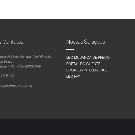
s Contatos
Nossas Soluções
reço: Al. Oscar Niemeyer, 288 / 5º andar –
LBC MUDANÇA DE PREÇO
 do Sereno
PORTAL DO CLIENTE
 Lima / MG – CEP: 34006-049
BUSINESS INTELLIGENCE
 3215-6400
LBC PAY
-760-0305 - Comercial