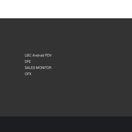
LBC Android PDV
DFE
SALES MONITOR
OFX