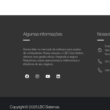
Algumas informações
Nosso
Ende
Somos líder no mercado de software para postos
Vale
de combustíveis. Nossa solução, o LBC Gas Station,
Nova
oferece uma gestão eficaz, integrada e segura.
Reduzimos custos operacionais e melhoramos a
(31)
eficiência do seu negócio.
0800
Copyright © 2025 LBC Sistemas.