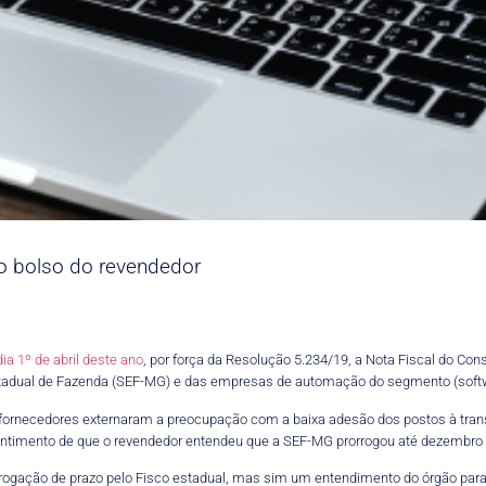
o bolso do revendedor
ia 1º de abril deste ano
, por força da Resolução 5.234/19, a Nota Fiscal do Con
Estadual de Fazenda (SEF-MG) e das empresas de automação do segmento (sof
os fornecedores externaram a preocupação com a baixa adesão dos postos à tra
entimento de que o revendedor entendeu que a SEF-MG prorrogou até dezembro 
rogação de prazo pelo Fisco estadual, mas sim um entendimento do órgão para 