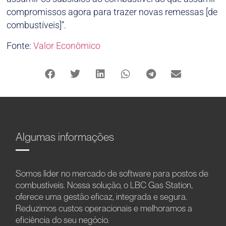
compromissos agora para trazer novas remessas [de
combustíveis]”.
Fonte:
Valor Econômico
Algumas informações
Somos líder no mercado de software para postos de
combustíveis. Nossa solução, o LBC Gas Station,
oferece uma gestão eficaz, integrada e segura.
Reduzimos custos operacionais e melhoramos a
eficiência do seu negócio.