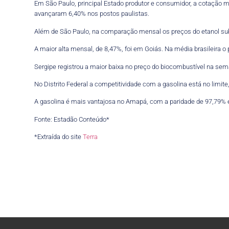
Em São Paulo, principal Estado produtor e consumidor, a cotação m
avançaram 6,40% nos postos paulistas.
Além de São Paulo, na comparação mensal os preços do etanol sub
A maior alta mensal, de 8,47%, foi em Goiás. Na média brasileira
Sergipe registrou a maior baixa no preço do biocombustível na se
No Distrito Federal a competitividade com a gasolina está no limit
A gasolina é mais vantajosa no Amapá, com a paridade de 97,79% e
Fonte: Estadão Conteúdo*
*Extraída do site
Terra