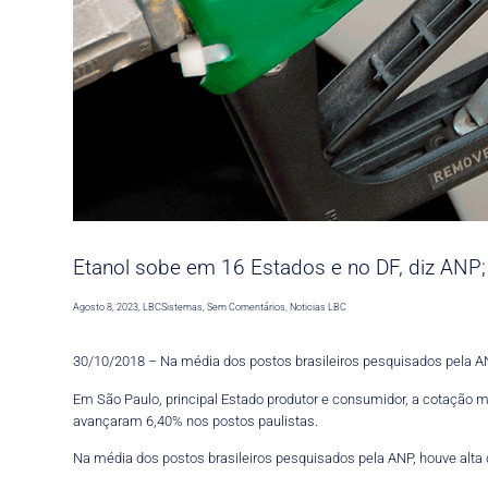
Etanol sobe em 16 Estados e no DF, diz ANP
Agosto 8, 2023
,
LBCSistemas
,
Sem Comentários
,
Noticias LBC
30/10/2018 – Na média dos postos brasileiros pesquisados pela AN
Em São Paulo, principal Estado produtor e consumidor, a cotação m
avançaram 6,40% nos postos paulistas.
Na média dos postos brasileiros pesquisados pela ANP, houve alta